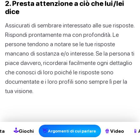
2. Presta attenzione a ciò che lui/lei
dice
Assicurati di sembrare interessato alle sue risposte.
Rispondi prontamente ma con profondità. Le
persone tendono a notare se le tue risposte
mancano di sostanza e/o interesse. Se la persona ti
piace davvero, ricorderai facilmente ogni dettaglio
che conosci di loro poiché le risposte sono
documentate e i loro profili sono sempre lì per la
tua visione.
2
🕹
👋
🍿
📱
ta
Giochi
Video
Argomenti di cui parlare