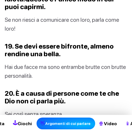
puoi capirmi.
Se non riesci a comunicare con loro, parla come
loro!
19. Se devi essere bifronte, almeno
rendine una bella.
Hai due facce ma sono entrambe brutte con brutte
personalità.
20. È a causa di persone come te che
2
Dio non ci parla più.
Sei così senza speranza.
🕹
👋
🍿
📱
ta
Giochi
Video
Argomenti di cui parlare
👉