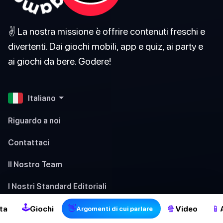
✌️ La nostra missione è offrire contenuti freschi e
divertenti. Dai giochi mobili, app e quiz, ai party e
ai giochi da bere. Godere!
Italiano
Riguardo a noi
Contattaci
Il Nostro Team
2
I Nostri Standard Editoriali
🕹
Termini
👋
🍿
📱
ta
Giochi
Video
Argomenti di cui parlare