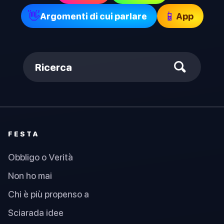
👋
📱
Argomenti di cui parlare
App
Ricerca
FESTA
Obbligo o Verità
Non ho mai
Chi è più propenso a
Sciarada idee