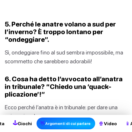
5. Perché le anatre volano a sud per
l’inverno? È troppo lontano per
“ondeggiare”.
Sì, ondeggiare fino al sud sembra impossibile, ma
scommetto che sarebbero adorabili!
6. Cosa ha detto l’avvocato all’anatra
in tribunale? “Chiedo una ‘quack-
plicazione’!”
2
Ecco perché l’anatra è in tribunale: per dare una
spiegazione!
🕹
👋
🍿
📱
ta
Giochi
Video
Argomenti di cui parlare