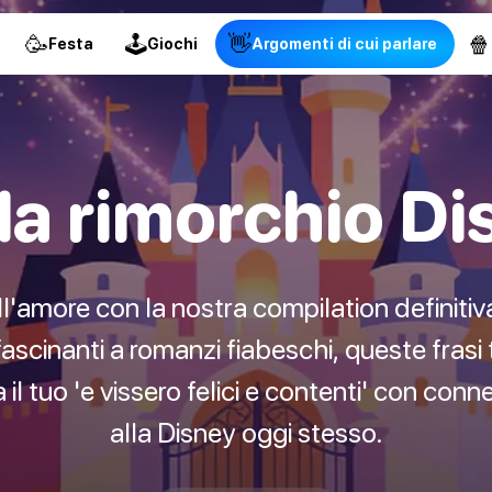
🥳
🕹
👋
🍿
Festa
Giochi
Argomenti di cui parlare
da rimorchio D
'amore con la nostra compilation definitiva
fascinanti a romanzi fiabeschi, queste frasi 
l tuo 'e vissero felici e contenti' con conn
alla Disney oggi stesso.