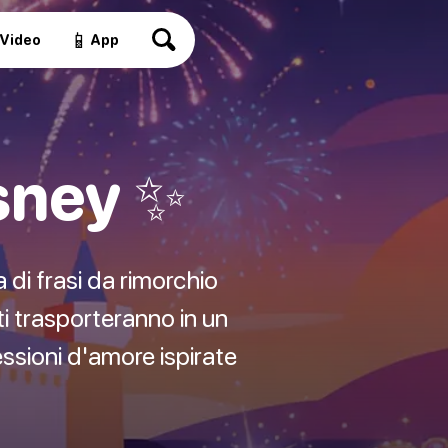
📱
Video
App
isney ✨
 di frasi da rimorchio
ti trasporteranno in un
essioni d'amore ispirate