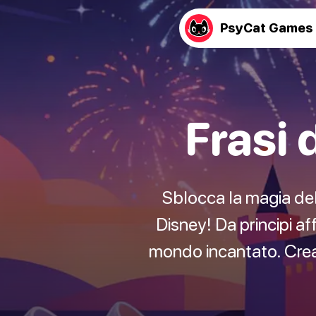
PsyCat Games
Frasi 
Sblocca la magia dell
Disney! Da principi af
mondo incantato. Crea i