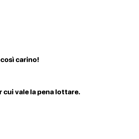
 così carino!
 cui vale la pena lottare.