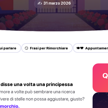
✍️ 31 marzo 2026
ui parlare
😏 Frasi per Rimorchiare
🍽️❤️ Appuntamen
Q
, disse una volta una principessa
amore a volte può sembrare una ricerca
lvere di stelle non possa aggiustare, giusto?
rimorchio.