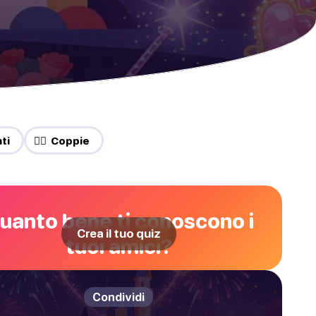
ti
❤️‍🔥 Coppie
uanto bene ti conoscono i
Crea il tuo quiz
tuoi amici?
Condividi