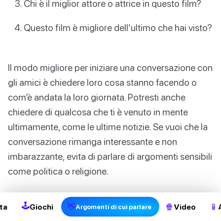
Chi è il miglior attore o attrice in questo film?
Questo film è migliore dell’ultimo che hai visto?
Il modo migliore per iniziare una conversazione con
gli amici è chiedere loro cosa stanno facendo o
com’è andata la loro giornata. Potresti anche
chiedere di qualcosa che ti è venuto in mente
ultimamente, come le ultime notizie. Se vuoi che la
conversazione rimanga interessante e non
imbarazzante, evita di parlare di argomenti sensibili
2
come politica o religione.
E se stai cercando altri modi per mantenere vive le
🕹
👋
🍿
📱
ta
Giochi
Video
Argomenti di cui parlare
conversazioni dopo che tutti questi consigli sono