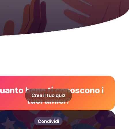
uanto bene ti conoscono i
Crea il tuo quiz
tuoi amici?
Condividi