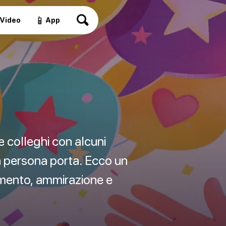
📱
Video
App
 e colleghi con alcuni
 la persona porta. Ecco un
zamento, ammirazione e