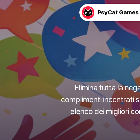
PsyCat Games
Elimina tutta la nega
complimenti incentrati su
elenco dei migliori c