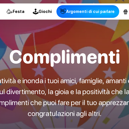
🥳
🕹
👋
🍿
Festa
Giochi
Argomenti di cui parlare
Complimenti
tività e inonda i tuoi amici, famiglie, amanti
l divertimento, la gioia e la positività che
omplimenti che puoi fare per il tuo apprez
congratulazioni agli altri.