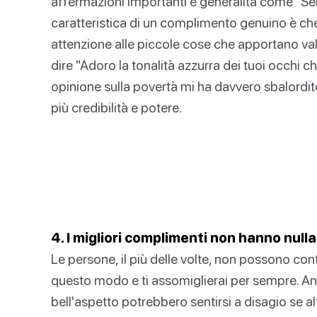
affermazioni importanti e generalità come "Sei c
caratteristica di un complimento genuino è che, 
attenzione alle piccole cose che apportano va
dire "Adoro la tonalità azzurra dei tuoi occhi ch
opinione sulla povertà mi ha davvero sbalordit
più credibilità e potere.
4. I migliori complimenti non hanno null
Le persone, il più delle volte, non possono cont
questo modo e ti assomiglierai per sempre. Anc
bell'aspetto potrebbero sentirsi a disagio se alt