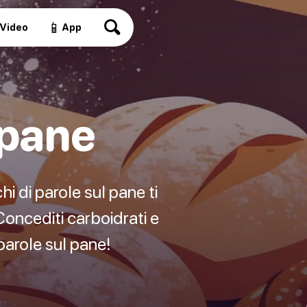
📱
Video
App
 pane
i di parole sul pane ti
Concediti carboidrati e
 parole sul pane!