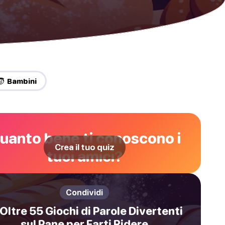
🧒 Bambini
uanto bene ti conoscono i
Crea il tuo quiz
tuoi amici?
Condividi
 Oltre 55 Giochi di Parole Divertenti
sul Pane per Farti Ridere