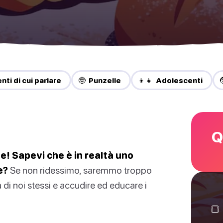
ti di cui parlare
🤓 Punzelle
👦👧 Adolescenti
Q
ne! Sapevi che è in realtà uno
e?
Se non ridessimo, saremmo troppo
 di noi stessi e accudire ed educare i
🍞