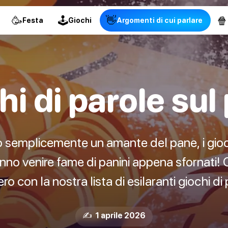
🥳
🕹
👋
🍿
Festa
Giochi
Argomenti di cui parlare
hi di parole sul
o semplicemente un amante del pane, i gioch
ranno venire fame di panini appena sfornati! 
 con la nostra lista di esilaranti giochi di
✍️ 1 aprile 2026