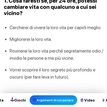
1. Cosa faresti se, per 24 ore, potessi
cambiare vita con qualcuno a cui sei
vicino?
Cercherei di vivere la loro vita per capirli meglio.
Migliorerei la loro vita.
Rovinerei la loro vita perché segretamente odio /
invidio le persone a me più vicine.
Vorrei scoprire il loro segreto più profondo e
oscuro (per fare leva in futuro).
3
2. Cosa faresti se scoprissi che il tuo
🕹
👋
🍿
📱
ta
Giochi
Video
Argomenti di cui parlare
migliore amico è segretamente