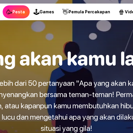
🥳
🕹
👋
🍿
Pesta
Games
Pemula Percakapan
Vid
ng akan kamu l
 lebih dari 50 pertanyaan "Apa yang akan 
yenangkan bersama teman-teman! Permai
uh, atau kapanpun kamu membutuhkan hibu
lucu dan mengetahui apa yang akan dil
situasi yang gila!