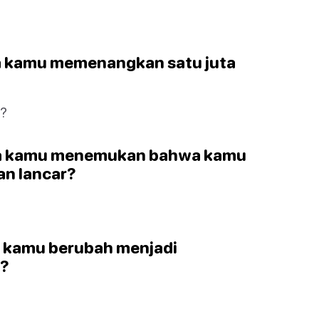
ka kamu memenangkan satu juta
g?
ika kamu menemukan bahwa kamu
an lancar?
a kamu berubah menjadi
i?