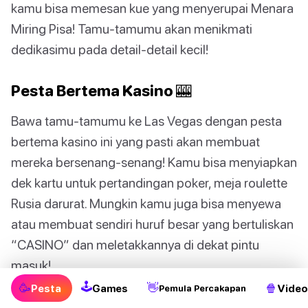
kamu bisa memesan kue yang menyerupai Menara
Miring Pisa! Tamu-tamumu akan menikmati
dedikasimu pada detail-detail kecil!
Pesta Bertema Kasino 🎰
Bawa tamu-tamumu ke Las Vegas dengan pesta
bertema kasino ini yang pasti akan membuat
mereka bersenang-senang! Kamu bisa menyiapkan
dek kartu untuk pertandingan poker, meja roulette
Rusia darurat. Mungkin kamu juga bisa menyewa
atau membuat sendiri huruf besar yang bertuliskan
“CASINO” dan meletakkannya di dekat pintu
masuk!
🕹
🥳
👋
🍿
Pesta
Games
Video
Pemula Percakapan
👉
Disarankan buat kamu:
Daftar Lengkap