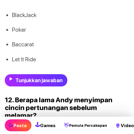
BlackJack
Poker
Baccarat
Let It Ride
Tunjukkan jawaban
12. Berapa lama Andy menyimpan
cincin pertunangan sebelum
melamar?
🕹
🥳
👋
🍿
Pesta
Games
Video
Pemula Percakapan
5 bulan