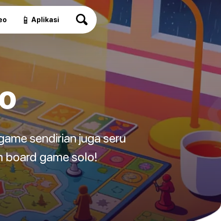
📱
eo
Aplikasi
o
ame sendirian juga seru
in board game solo!