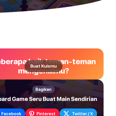
berapa baik teman-teman
Buat Kuismu
mengenalmu?
Bagikan
oard Game Seru Buat Main Sendirian
Facebook
Pinterest
Twitter / X