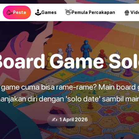
🥳
🕹
👋
🍿
Pesta
Games
Pemula Percakapan
Vid
Board Game Sol
d game cuma bisa rame-rame? Main board g
anjakan diri dengan 'solo date' sambil ma
✍️ 1 April 2026