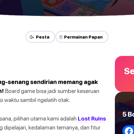
🥳 Pesta
🀄 Permainan Papan
Se
enang-senang sendirian memang agak
n!
Board game bisa jadi sumber keseruan
si waktu sambil ngelatih otak.
5 B
sana, pilihan utama kami adalah
Lost Ruins
ipelajari, kedalaman temanya, dan fitur