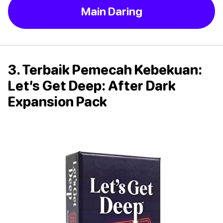
Main Daring
3. Terbaik Pemecah Kebekuan:
Let’s Get Deep: After Dark
Expansion Pack