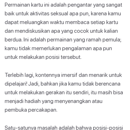
Permainan kartu ini adalah pengantar yang sangat
baik untuk aktivitas seksual apa pun, karena kamu
dapat meluangkan waktu membaca setiap kartu
dan mendiskusikan apa yang cocok untuk kalian
berdua. Ini adalah permainan yang ramah pemula;
kamu tidak memerlukan pengalaman apa pun
untuk melakukan posisi tersebut.
Terlebih lagi, kontennya imersif dan menarik untuk
dipelajari! Jadi, bahkan jika kamu tidak berencana
untuk melakukan gerakan itu sendiri, itu masih bisa
menjadi hadiah yang menyenangkan atau
pembuka percakapan.
Satu-satunya masalah adalah bahwa posisi-posisi