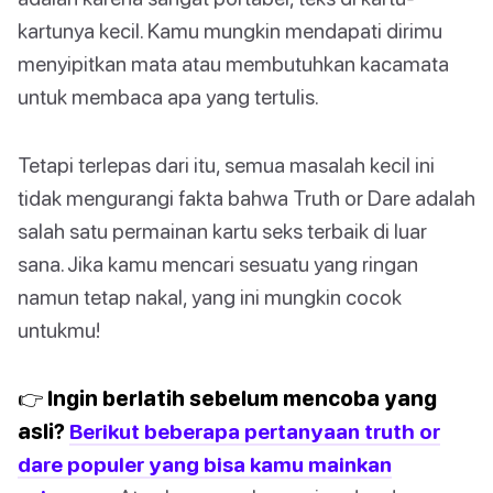
kartunya kecil. Kamu mungkin mendapati dirimu
menyipitkan mata atau membutuhkan kacamata
untuk membaca apa yang tertulis.
Tetapi terlepas dari itu, semua masalah kecil ini
tidak mengurangi fakta bahwa Truth or Dare adalah
salah satu permainan kartu seks terbaik di luar
sana. Jika kamu mencari sesuatu yang ringan
namun tetap nakal, yang ini mungkin cocok
untukmu!
👉 Ingin berlatih sebelum mencoba yang
asli?
Berikut beberapa pertanyaan truth or
dare populer yang bisa kamu mainkan