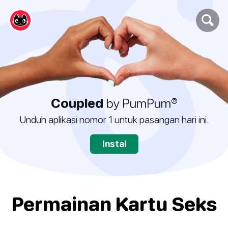
Coupled
by PumPum®
Unduh aplikasi nomor 1 untuk pasangan hari ini.
Instal
Permainan Kartu Seks