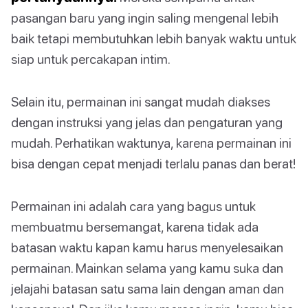
pasangan baru yang ingin saling mengenal lebih
baik tetapi membutuhkan lebih banyak waktu untuk
siap untuk percakapan intim.
Selain itu, permainan ini sangat mudah diakses
dengan instruksi yang jelas dan pengaturan yang
mudah. Perhatikan waktunya, karena permainan ini
bisa dengan cepat menjadi terlalu panas dan berat!
Permainan ini adalah cara yang bagus untuk
membuatmu bersemangat, karena tidak ada
batasan waktu kapan kamu harus menyelesaikan
permainan. Mainkan selama yang kamu suka dan
jelajahi batasan satu sama lain dengan aman dan