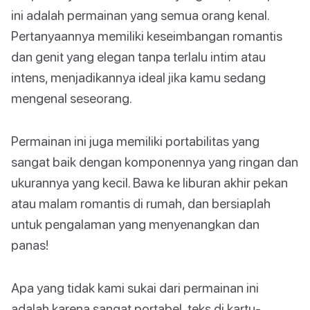
ini adalah permainan yang semua orang kenal.
Pertanyaannya memiliki keseimbangan romantis
dan genit yang elegan tanpa terlalu intim atau
intens, menjadikannya ideal jika kamu sedang
mengenal seseorang.
Permainan ini juga memiliki portabilitas yang
sangat baik dengan komponennya yang ringan dan
ukurannya yang kecil. Bawa ke liburan akhir pekan
atau malam romantis di rumah, dan bersiaplah
untuk pengalaman yang menyenangkan dan
panas!
Apa yang tidak kami sukai dari permainan ini
adalah karena sangat portabel, teks di kartu-