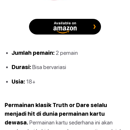
Available on
Jumlah pemain:
2 pemain
Durasi:
Bisa bervariasi
Usia:
18+
Permainan klasik Truth or Dare selalu
menjadi hit di dunia permainan kartu
dewasa.
Permainan kartu sederhana ini akan