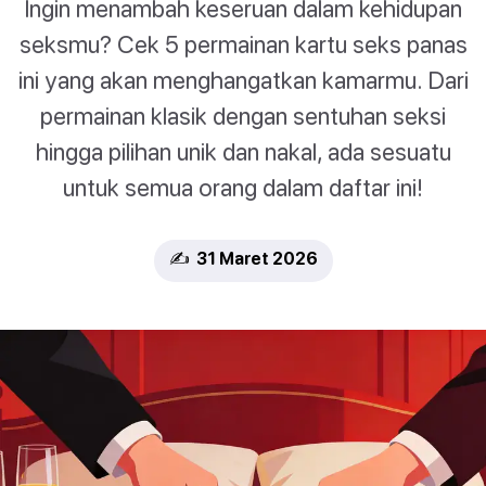
Ingin menambah keseruan dalam kehidupan
seksmu? Cek 5 permainan kartu seks panas
ini yang akan menghangatkan kamarmu. Dari
permainan klasik dengan sentuhan seksi
hingga pilihan unik dan nakal, ada sesuatu
untuk semua orang dalam daftar ini!
✍️ 31 Maret 2026