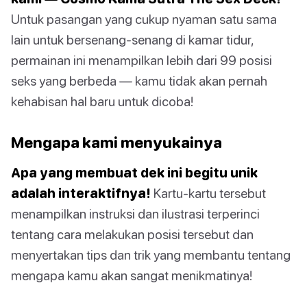
Untuk pasangan yang cukup nyaman satu sama
lain untuk bersenang-senang di kamar tidur,
permainan ini menampilkan lebih dari 99 posisi
seks yang berbeda — kamu tidak akan pernah
kehabisan hal baru untuk dicoba!
Mengapa kami menyukainya
Apa yang membuat dek ini begitu unik
adalah interaktifnya!
Kartu-kartu tersebut
menampilkan instruksi dan ilustrasi terperinci
tentang cara melakukan posisi tersebut dan
menyertakan tips dan trik yang membantu tentang
mengapa kamu akan sangat menikmatinya!