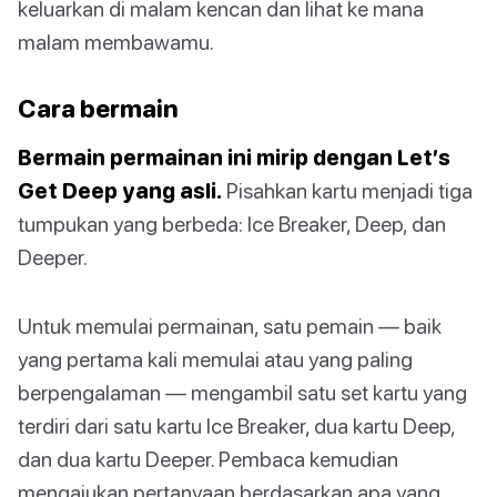
keluarkan di malam kencan dan lihat ke mana
malam membawamu.
Cara bermain
Bermain permainan ini mirip dengan Let’s
Get Deep yang asli.
Pisahkan kartu menjadi tiga
tumpukan yang berbeda: Ice Breaker, Deep, dan
Deeper.
Untuk memulai permainan, satu pemain — baik
yang pertama kali memulai atau yang paling
berpengalaman — mengambil satu set kartu yang
terdiri dari satu kartu Ice Breaker, dua kartu Deep,
dan dua kartu Deeper. Pembaca kemudian
mengajukan pertanyaan berdasarkan apa yang