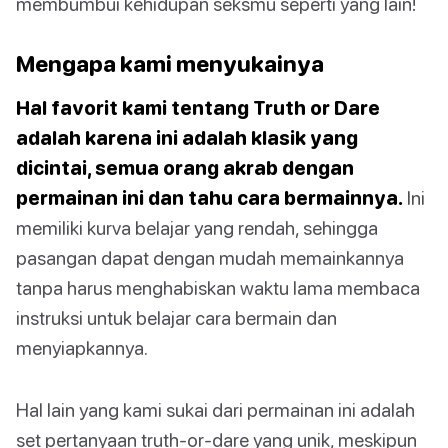
membumbui kehidupan seksmu seperti yang lain!
Mengapa kami menyukainya
Hal favorit kami tentang Truth or Dare
adalah karena ini adalah klasik yang
dicintai, semua orang akrab dengan
permainan ini dan tahu cara bermainnya.
Ini
memiliki kurva belajar yang rendah, sehingga
pasangan dapat dengan mudah memainkannya
tanpa harus menghabiskan waktu lama membaca
instruksi untuk belajar cara bermain dan
menyiapkannya.
Hal lain yang kami sukai dari permainan ini adalah
set pertanyaan truth-or-dare yang unik, meskipun