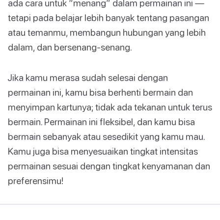
ada cara untuk “menang” dalam permainan ini —
tetapi pada belajar lebih banyak tentang pasangan
atau temanmu, membangun hubungan yang lebih
dalam, dan bersenang-senang.
Jika kamu merasa sudah selesai dengan
permainan ini, kamu bisa berhenti bermain dan
menyimpan kartunya; tidak ada tekanan untuk terus
bermain. Permainan ini fleksibel, dan kamu bisa
bermain sebanyak atau sesedikit yang kamu mau.
Kamu juga bisa menyesuaikan tingkat intensitas
permainan sesuai dengan tingkat kenyamanan dan
preferensimu!