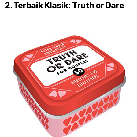
2. Terbaik Klasik: Truth or Dare