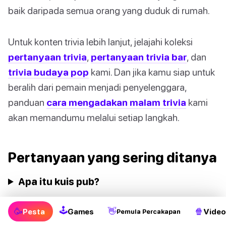
baik daripada semua orang yang duduk di rumah.
Untuk konten trivia lebih lanjut, jelajahi koleksi
pertanyaan trivia
,
pertanyaan trivia bar
, dan
trivia budaya pop
kami. Dan jika kamu siap untuk
beralih dari pemain menjadi penyelenggara,
panduan
cara mengadakan malam trivia
kami
akan memandumu melalui setiap langkah.
Pertanyaan yang sering ditanya
Apa itu kuis pub?
Bagaimana cara bermain kuis pub?
🕹
🥳
👋
🍿
Pesta
Games
Video
Pemula Percakapan
Apa saja kategori pertanyaan yang