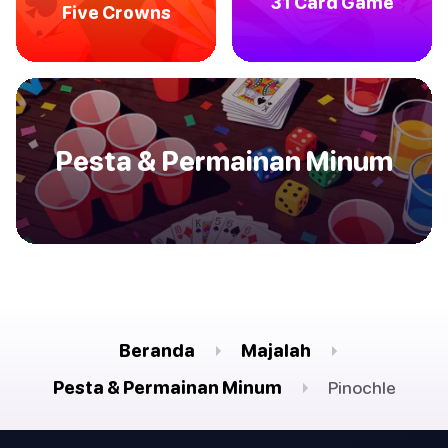
31 Card Game
Five Crowns
Pesta & Permainan Minum
Beranda
Majalah
Pesta & Permainan Minum
Pinochle