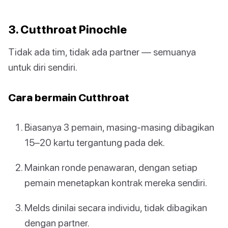
3. Cutthroat Pinochle
Tidak ada tim, tidak ada partner — semuanya
untuk diri sendiri.
Cara bermain Cutthroat
Biasanya 3 pemain, masing-masing dibagikan
15–20 kartu tergantung pada dek.
Mainkan ronde penawaran, dengan setiap
pemain menetapkan kontrak mereka sendiri.
Melds dinilai secara individu, tidak dibagikan
dengan partner.