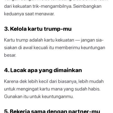
dari kekuatan trik-mengambilnya. Seimbangkan
keduanya saat menawar.
3. Kelola kartu trump-mu
Kartu trump adalah kartu kekuatan — jangan sia-
siakan di awal kecuali itu memberimu keuntungan
besar.
4. Lacak apa yang dimainkan
Karena dek lebih kecil dari biasanya, lebih mudah
untuk mengingat kartu mana yang sudah habis.
Gunakan itu untuk keuntunganmu.
5. Bekerja sama dengan partner-mu