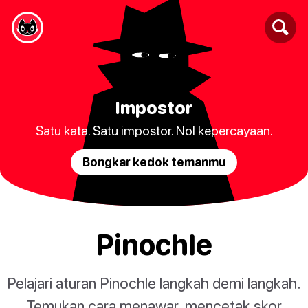
Impostor
Satu kata. Satu impostor. Nol kepercayaan.
Bongkar kedok temanmu
Pinochle
Pelajari aturan Pinochle langkah demi langkah.
Temukan cara menawar, mencetak skor