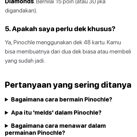
Diamonds
. Bernilai 15 poin (atau 30 jika
digandakan).
5. Apakah saya perlu dek khusus?
Ya, Pinochle menggunakan dek 48 kartu. Kamu
bisa membuatnya dari dua dek biasa atau membeli
yang sudah jadi.
Pertanyaan yang sering ditanya
Bagaimana cara bermain Pinochle?
Apa itu 'melds' dalam Pinochle?
Bagaimana cara menawar dalam
permainan Pinochle?