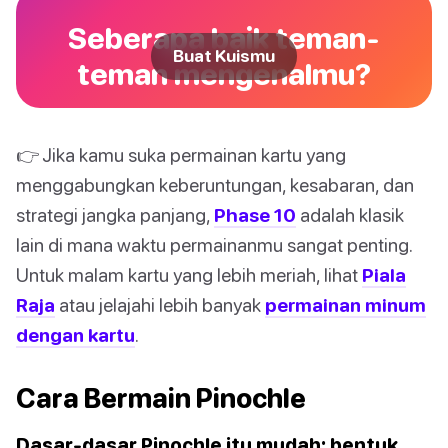
Seberapa baik teman-
Buat Kuismu
teman mengenalmu?
👉 Jika kamu suka permainan kartu yang
menggabungkan keberuntungan, kesabaran, dan
strategi jangka panjang,
Phase 10
adalah klasik
lain di mana waktu permainanmu sangat penting.
Untuk malam kartu yang lebih meriah, lihat
Piala
Raja
atau jelajahi lebih banyak
permainan minum
dengan kartu
.
Cara Bermain Pinochle
Dasar-dasar Pinochle itu mudah: bentuk