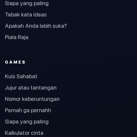
Siapa yang paling
Tebak kata ideas
Apakah Anda lebih suka?
Piala Raja
GAMES
Kuis Sahabat
Jujur atau tantangan
Nomor keberuntungan
Pernah ga pernahh
Siapa yang paling
Kalkulator cinta