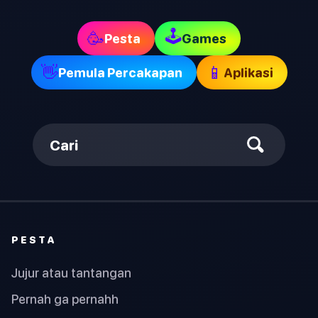
🕹
🥳
Pesta
Games
👋
📱
Pemula Percakapan
Aplikasi
Cari
PESTA
Jujur atau tantangan
Pernah ga pernahh