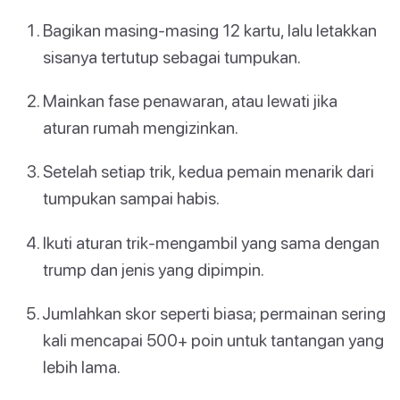
Bagikan masing-masing 12 kartu, lalu letakkan
sisanya tertutup sebagai tumpukan.
Mainkan fase penawaran, atau lewati jika
aturan rumah mengizinkan.
Setelah setiap trik, kedua pemain menarik dari
tumpukan sampai habis.
Ikuti aturan trik-mengambil yang sama dengan
trump dan jenis yang dipimpin.
Jumlahkan skor seperti biasa; permainan sering
kali mencapai 500+ poin untuk tantangan yang
lebih lama.