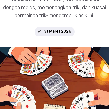
dengan melds, memenangkan trik, dan kuasai
permainan trik-mengambil klasik ini.
✍️ 31 Maret 2026