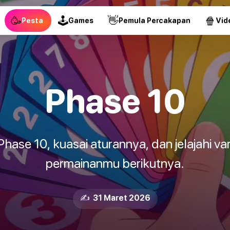
🥳
🕹
👋
🍿
Pesta
Games
Pemula Percakapan
Vid
Phase 10
 Phase 10, kuasai aturannya, dan jelajahi va
permainanmu berikutnya.
✍️ 31 Maret 2026