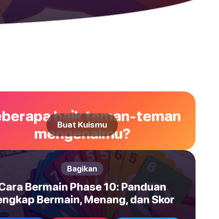
berapa baik teman-teman
Buat Kuismu
mengenalmu?
Bagikan
Cara Bermain Phase 10: Panduan
engkap Bermain, Menang, dan Skor