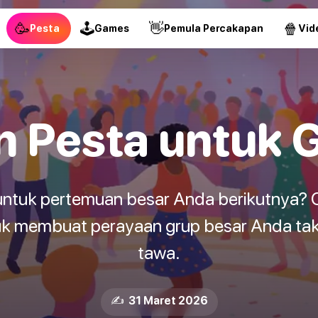
🥳
🕹
👋
🍿
Pesta
Games
Pemula Percakapan
Vid
 Pesta untuk 
u untuk pertemuan besar Anda berikutnya? 
tuk membuat perayaan grup besar Anda ta
tawa.
✍️ 31 Maret 2026