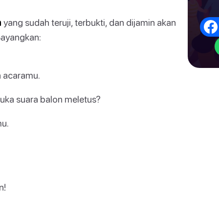
n
yang sudah teruji, terbukti, dan dijamin akan
Bayangkan:
a acaramu.
 suka suara balon meletus?
mu.
n!