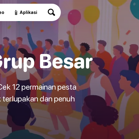
📱
eo
Aplikasi
Grup Besar
Cek 12 permainan pesta
k terlupakan dan penuh