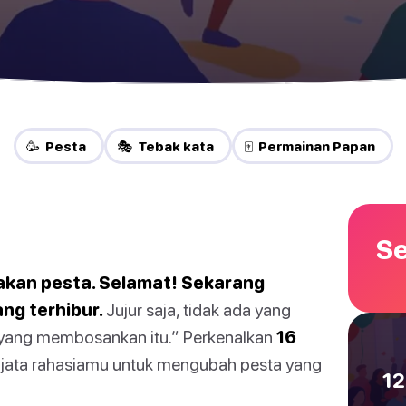
🥳 Pesta
🎭 Tebak kata
🀄 Permainan Papan
Se
kan pesta. Selamat! Sekarang
ng terhibur.
Jujur saja, tidak ada yang
 yang membosankan itu.” Perkenalkan
16
ata rahasiamu untuk mengubah pesta yang
12