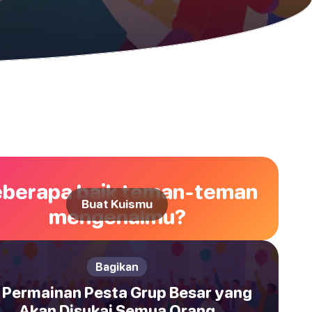
berapa baik teman-teman
Buat Kuismu
mengenalmu?
Bagikan
 Permainan Pesta Grup Besar yang
Akan Disukai Semua Orang