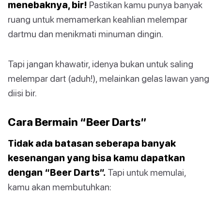
menebaknya, bir!
Pastikan kamu punya banyak
ruang untuk memamerkan keahlian melempar
dartmu dan menikmati minuman dingin.
Tapi jangan khawatir, idenya bukan untuk saling
melempar dart (aduh!), melainkan gelas lawan yang
diisi bir.
Cara Bermain “Beer Darts”
Tidak ada batasan seberapa banyak
kesenangan yang bisa kamu dapatkan
dengan “Beer Darts”.
Tapi untuk memulai,
kamu akan membutuhkan: