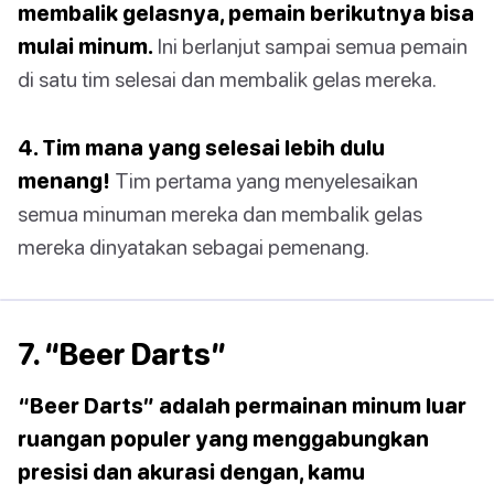
membalik gelasnya, pemain berikutnya bisa
mulai minum.
Ini berlanjut sampai semua pemain
di satu tim selesai dan membalik gelas mereka.
4. Tim mana yang selesai lebih dulu
menang!
Tim pertama yang menyelesaikan
semua minuman mereka dan membalik gelas
mereka dinyatakan sebagai pemenang.
7. “Beer Darts”
“Beer Darts” adalah permainan minum luar
ruangan populer yang menggabungkan
presisi dan akurasi dengan, kamu