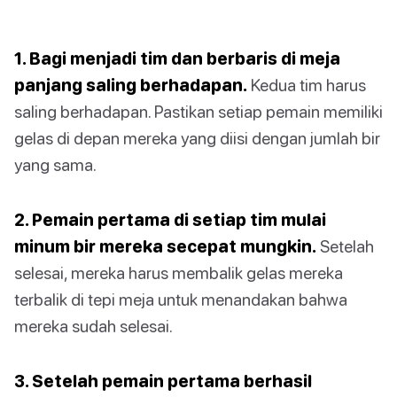
1. Bagi menjadi tim dan berbaris di meja
panjang saling berhadapan.
Kedua tim harus
saling berhadapan. Pastikan setiap pemain memiliki
gelas di depan mereka yang diisi dengan jumlah bir
yang sama.
2. Pemain pertama di setiap tim mulai
minum bir mereka secepat mungkin.
Setelah
selesai, mereka harus membalik gelas mereka
terbalik di tepi meja untuk menandakan bahwa
mereka sudah selesai.
3. Setelah pemain pertama berhasil