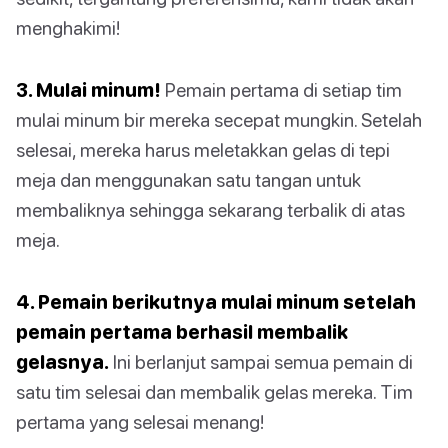
menghakimi!
3. Mulai minum!
Pemain pertama di setiap tim
mulai minum bir mereka secepat mungkin. Setelah
selesai, mereka harus meletakkan gelas di tepi
meja dan menggunakan satu tangan untuk
membaliknya sehingga sekarang terbalik di atas
meja.
4. Pemain berikutnya mulai minum setelah
pemain pertama berhasil membalik
gelasnya.
Ini berlanjut sampai semua pemain di
satu tim selesai dan membalik gelas mereka. Tim
pertama yang selesai menang!