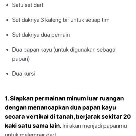
Satu set dart
Setidaknya 3 kaleng bir untuk setiap tim
Setidaknya dua pemain
Dua papan kayu (untuk digunakan sebagai
papan)
Dua kursi
1. Siapkan permainan minum luar ruangan
dengan menancapkan dua papan kayu
secara vertikal di tanah, berjarak sekitar 20
kaki satu sama lain.
Ini akan menjadi papanmu
untuk melempar dart.