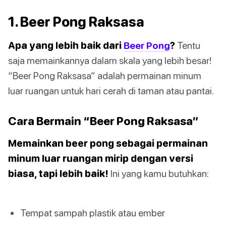
1. Beer Pong Raksasa
Apa yang lebih baik dari
Beer Pong
?
Tentu
saja memainkannya dalam skala yang lebih besar!
“Beer Pong Raksasa” adalah permainan minum
luar ruangan untuk hari cerah di taman atau pantai.
Cara Bermain “Beer Pong Raksasa”
Memainkan beer pong sebagai permainan
minum luar ruangan mirip dengan versi
biasa, tapi lebih baik!
Ini yang kamu butuhkan:
Tempat sampah plastik atau ember