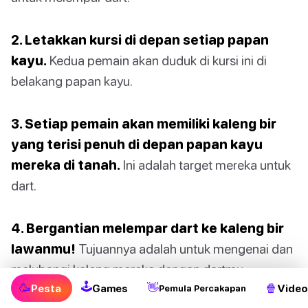
2. Letakkan kursi di depan setiap papan
kayu.
Kedua pemain akan duduk di kursi ini di
belakang papan kayu.
3. Setiap pemain akan memiliki kaleng bir
yang terisi penuh di depan papan kayu
mereka di tanah.
Ini adalah target mereka untuk
dart.
4. Bergantian melempar dart ke kaleng bir
lawanmu!
Tujuannya adalah untuk mengenai dan
melubangi kaleng mereka dengan dartmu.
🕹
🥳
👋
🍿
Pesta
Games
Video
Pemula Percakapan