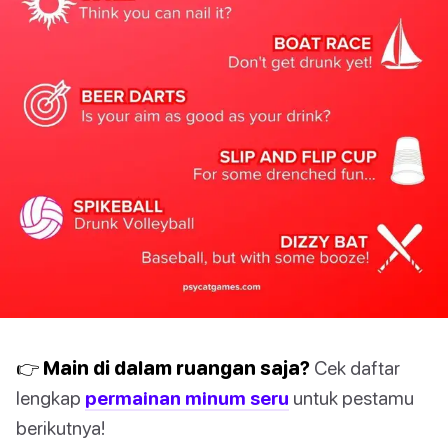
👉 Main di dalam ruangan saja?
Cek daftar
lengkap
permainan minum seru
untuk pestamu
berikutnya!