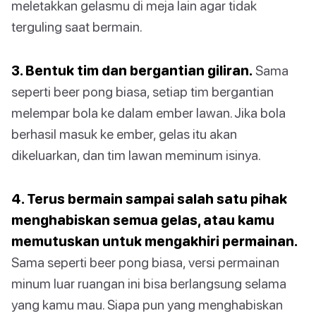
meletakkan gelasmu di meja lain agar tidak
terguling saat bermain.
3. Bentuk tim dan bergantian giliran.
Sama
seperti beer pong biasa, setiap tim bergantian
melempar bola ke dalam ember lawan. Jika bola
berhasil masuk ke ember, gelas itu akan
dikeluarkan, dan tim lawan meminum isinya.
4. Terus bermain sampai salah satu pihak
menghabiskan semua gelas, atau kamu
memutuskan untuk mengakhiri permainan.
Sama seperti beer pong biasa, versi permainan
minum luar ruangan ini bisa berlangsung selama
yang kamu mau. Siapa pun yang menghabiskan