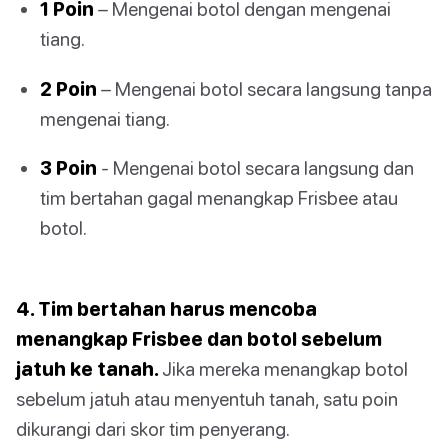
1 Poin
– Mengenai botol dengan mengenai
tiang.
2 Poin
– Mengenai botol secara langsung tanpa
mengenai tiang.
3 Poin
- Mengenai botol secara langsung dan
tim bertahan gagal menangkap Frisbee atau
botol.
4. Tim bertahan harus mencoba
menangkap Frisbee dan botol sebelum
jatuh ke tanah.
Jika mereka menangkap botol
sebelum jatuh atau menyentuh tanah, satu poin
dikurangi dari skor tim penyerang.