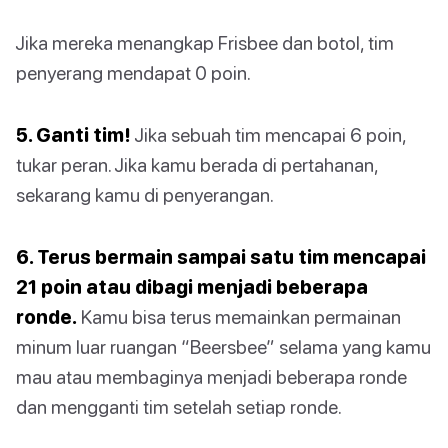
Jika mereka menangkap Frisbee dan botol, tim
penyerang mendapat 0 poin.
5. Ganti tim!
Jika sebuah tim mencapai 6 poin,
tukar peran. Jika kamu berada di pertahanan,
sekarang kamu di penyerangan.
6. Terus bermain sampai satu tim mencapai
21 poin atau dibagi menjadi beberapa
ronde.
Kamu bisa terus memainkan permainan
minum luar ruangan “Beersbee” selama yang kamu
mau atau membaginya menjadi beberapa ronde
dan mengganti tim setelah setiap ronde.