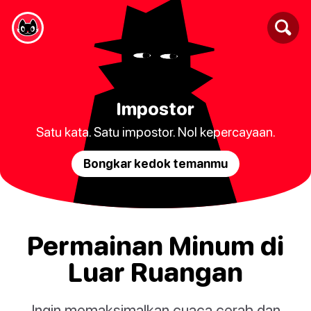
Impostor
Satu kata. Satu impostor. Nol kepercayaan.
Bongkar kedok temanmu
Permainan Minum di
Luar Ruangan
Ingin memaksimalkan cuaca cerah dan