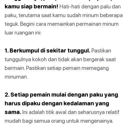
kamu siap bermain!
Hati-hati dengan palu dan
paku, terutama saat kamu sudah minum beberapa
teguk. Begini cara memainkan permainan minum
luar ruangan ini:
1. Berkumpul di sekitar tunggul.
Pastikan
tunggulnya kokoh dan tidak akan bergerak saat
bermain. Pastikan setiap pemain memegang
minuman.
2. Setiap pemain mulai dengan paku yang
harus dipaku dengan kedalaman yang
sama.
Ini adalah titik awal dan seharusnya relatif
mudah bagi semua orang untuk mengenainya.