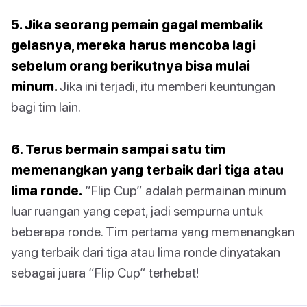
5. Jika seorang pemain gagal membalik
gelasnya, mereka harus mencoba lagi
sebelum orang berikutnya bisa mulai
minum.
Jika ini terjadi, itu memberi keuntungan
bagi tim lain.
6. Terus bermain sampai satu tim
memenangkan yang terbaik dari tiga atau
lima ronde.
“Flip Cup” adalah permainan minum
luar ruangan yang cepat, jadi sempurna untuk
beberapa ronde. Tim pertama yang memenangkan
yang terbaik dari tiga atau lima ronde dinyatakan
sebagai juara “Flip Cup” terhebat!