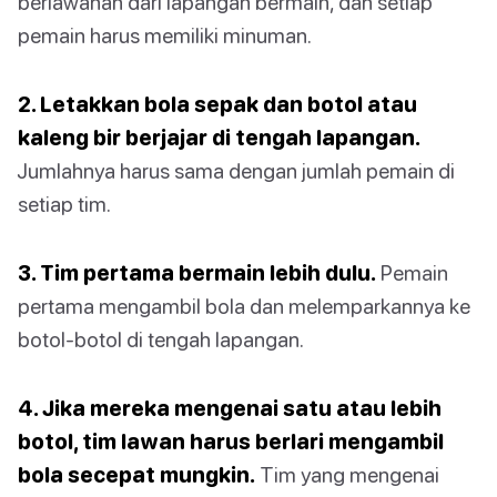
berlawanan dari lapangan bermain, dan setiap
pemain harus memiliki minuman.
2. Letakkan bola sepak dan botol atau
kaleng bir berjajar di tengah lapangan.
Jumlahnya harus sama dengan jumlah pemain di
setiap tim.
3. Tim pertama bermain lebih dulu.
Pemain
pertama mengambil bola dan melemparkannya ke
botol-botol di tengah lapangan.
4. Jika mereka mengenai satu atau lebih
botol, tim lawan harus berlari mengambil
bola secepat mungkin.
Tim yang mengenai