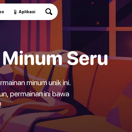
📱
eo
Aplikasi
an Minum Seru
mainan minum unik ini.
n, permainan ini bawa
!