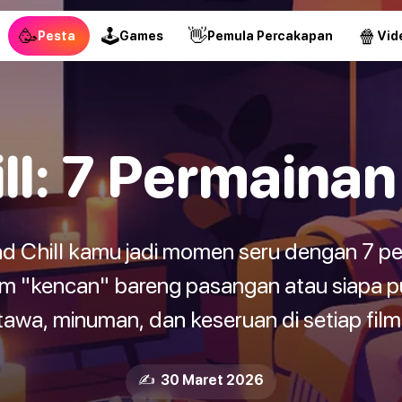
🥳
🕹
👋
🍿
Pesta
Games
Pemula Percakapan
Vid
ill: 7 Permain
d Chill kamu jadi momen seru dengan 7 per
 "kencan" bareng pasangan atau siapa pu
tawa, minuman, dan keseruan di setiap film
✍️ 30 Maret 2026