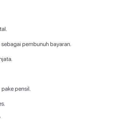
al.
hn sebagai pembunuh bayaran.
njata.
 pake pensil.
s.
"