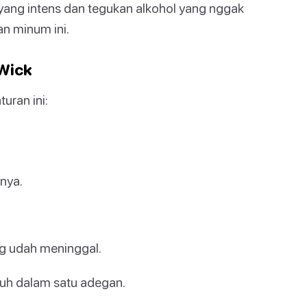
yang intens dan tegukan alkohol yang nggak
an minum ini.
Wick
turan ini:
anya.
ng udah meninggal.
suh dalam satu adegan.