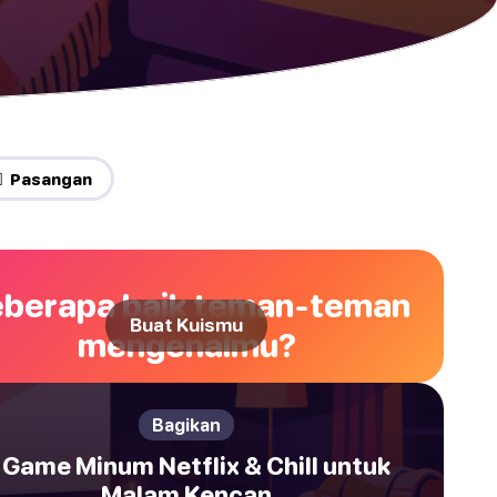
‍🔥 Pasangan
berapa baik teman-teman
Buat Kuismu
mengenalmu?
Bagikan
 Game Minum Netflix & Chill untuk
Malam Kencan