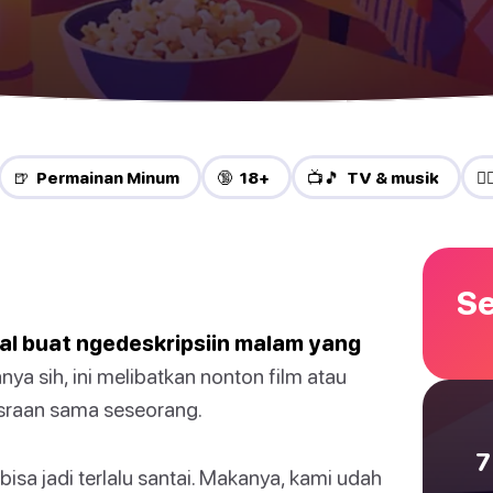
🍺 Permainan Minum
🔞 18+
📺🎵 TV & musik
❤️
Se
enal buat ngedeskripsiin malam yang
nya sih, ini melibatkan nonton film atau
sraan sama seseorang.
7
bisa jadi terlalu santai. Makanya, kami udah