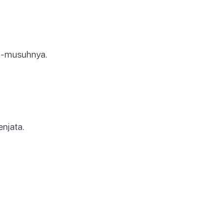
uh-musuhnya.
enjata.