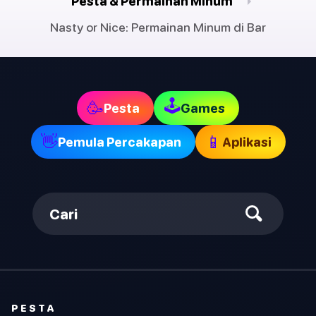
Pesta & Permainan Minum
Nasty or Nice: Permainan Minum di Bar
🕹
🥳
Pesta
Games
👋
📱
Pemula Percakapan
Aplikasi
Cari
PESTA