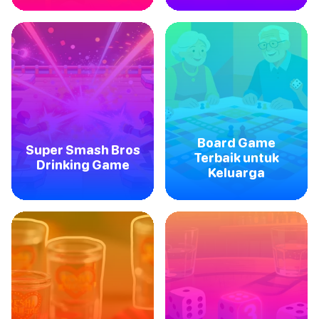
Board Game
Super Smash Bros
Terbaik untuk
Drinking Game
Keluarga