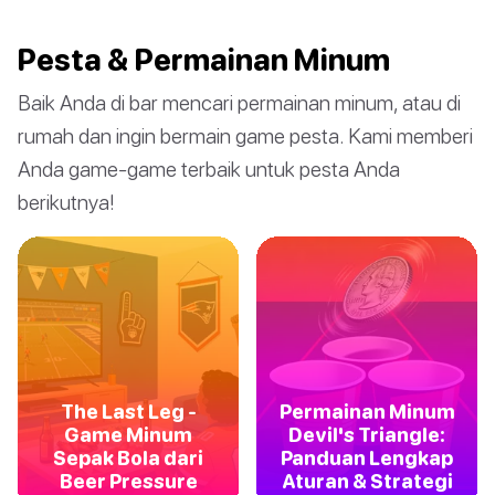
Pesta & Permainan Minum
Baik Anda di bar mencari permainan minum, atau di
rumah dan ingin bermain game pesta. Kami memberi
Anda game-game terbaik untuk pesta Anda
berikutnya!
The Last Leg -
Permainan Minum
Game Minum
Devil's Triangle:
Sepak Bola dari
Panduan Lengkap
Beer Pressure
Aturan & Strategi