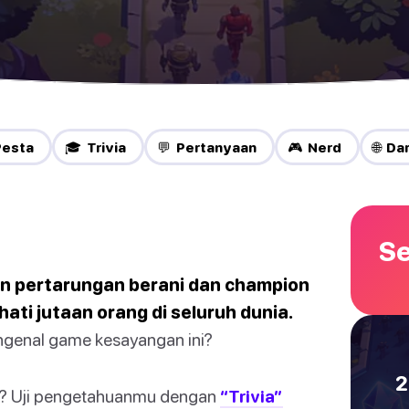
Pesta
🎓 Trivia
💬 Pertanyaan
🎮 Nerd
🌐 Da
Se
n pertarungan berani dan champion
ati jutaan orang di seluruh dunia.
ngenal game kesayangan ini?
2
i? Uji pengetahuanmu dengan
“Trivia”