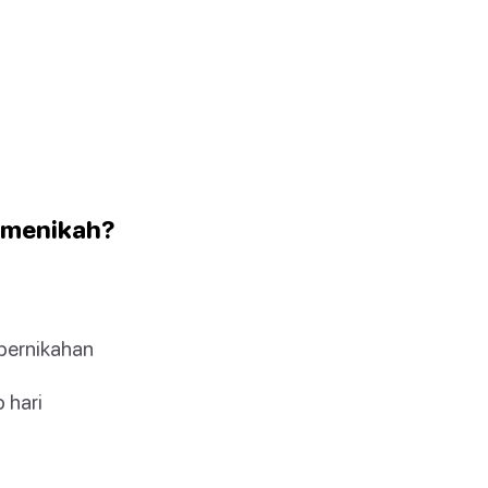
k menikah?
pernikahan
 hari