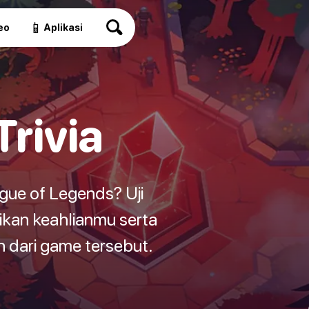
📱
eo
Aplikasi
rivia
gue of Legends? Uji
kan keahlianmu serta
dari game tersebut.