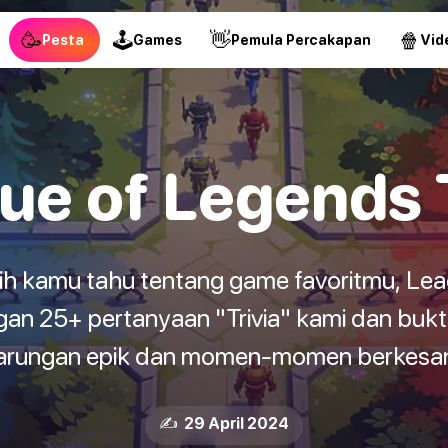
🥳
🕹
👋
🍿
Pesta
Games
Pemula Percakapan
Vid
ue of Legends T
h kamu tahu tentang game favoritmu, Lea
n 25+ pertanyaan "Trivia" kami dan bukti
tarungan epik dan momen-momen berkesan 
✍️ 29 April 2024