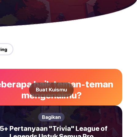
ring
berapa baik teman-teman
Buat Kuismu
mengenalmu?
Bagikan
5+ Pertanyaan "Trivia" League of
Legends Untuk Semua Pro