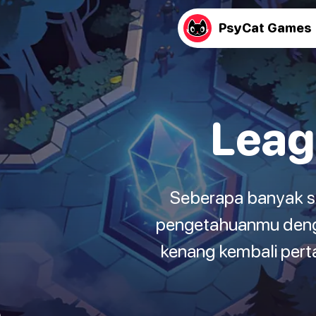
PsyCat Games
Leag
Seberapa banyak si
pengetahuanmu denga
kenang kembali per