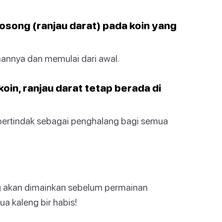
osong (ranjau darat) pada koin yang
nnya dan memulai dari awal.
koin, ranjau darat tetap berada di
bertindak sebagai penghalang bagi semua
 akan dimainkan sebelum permainan
a kaleng bir habis!