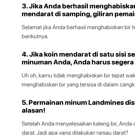
3. Jika Anda berhasil menghabisk
mendarat di samping, giliran pemai
Selamat jika Anda berhasil menghabiskan bir t
berikutnya.
4. Jika koin mendarat di satu sis
minuman Anda, Anda harus segera
Uh oh, kamu tidak menghabiskan bir tepat wakt
menghabiskan bir yang tersisa di dalam cangki
5. Permainan minum Landmines dis
alasan!
Setelah Anda menyelesaikan kaleng bir, And
darat. Jadi apa yang dilakukan ranjau darat?