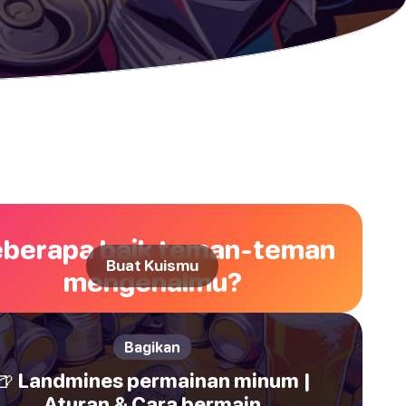
berapa baik teman-teman
Buat Kuismu
mengenalmu?
Bagikan
🍺 Landmines permainan minum |
Aturan & Cara bermain