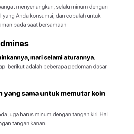
 sangat menyenangkan, selalu minum dengan
ol yang Anda konsumsi, dan cobalah untuk
 aman pada saat bersamaan!
ndmines
inkannya, mari selami aturannya.
tapi berikut adalah beberapa pedoman dasar
n yang sama untuk memutar koin
nda juga harus minum dengan tangan kiri. Hal
ngan tangan kanan.