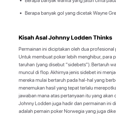
Berapa banyak wanita yang jatuh cinta pad
Berapa banyak gol yang dicetak Wayne Gre
Kisah Asal Johnny Lodden Thinks
Permainan ini diciptakan oleh dua profesional 
Untuk membuat poker lebih menghibur, para 
taruhan (yang disebut “sidebets”). Bertaruh w
muncul di flop. Akhirnya jenis sidebet ini me
mereka mulai bertaruh pada hal-hal yang berbe
menemukan hasil yang tepat terlalu merepotka
jawaban mana atas pertanyaan itu yang akan di
Johnny Lodden juga hadir dan permainan ini
adalah pemain poker Norwegia yang juga diken