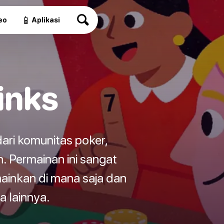
📱
eo
Aplikasi
inks
ari komunitas poker,
. Permainan ini sangat
ainkan di mana saja dan
a lainnya.