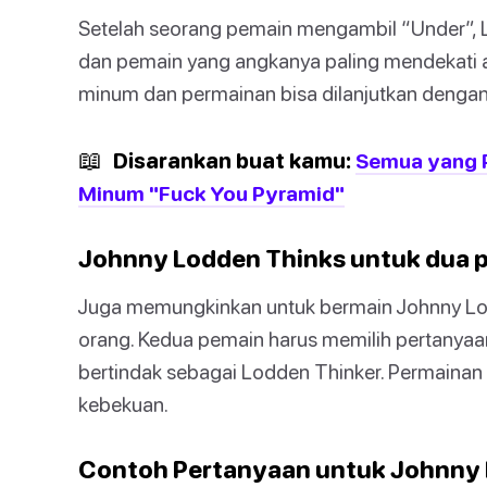
Setelah seorang pemain mengambil “Under”
dan pemain yang angkanya paling mendekati a
minum dan permainan bisa dilanjutkan dengan
📖
Disarankan buat kamu:
Semua yang P
Minum "Fuck You Pyramid"
Johnny Lodden Thinks untuk dua 
Juga memungkinkan untuk bermain Johnny Lo
orang. Kedua pemain harus memilih pertanyaan
bertindak sebagai Lodden Thinker. Permainan
kebekuan.
Contoh Pertanyaan untuk Johnny 