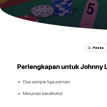
🥳 Pesta
Perlengkapan untuk Johnny 
Dua sampai tiga pemain
Minuman beralkohol