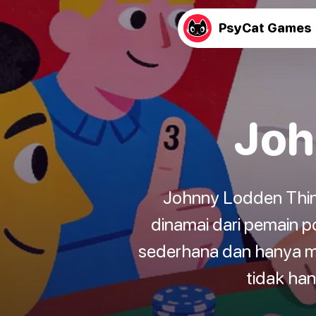
PsyCat Games
Joh
Johnny Lodden Think
dinamai dari pemain p
sederhana dan hanya me
tidak han