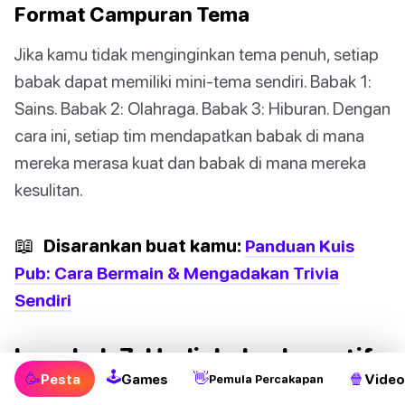
Format Campuran Tema
Jika kamu tidak menginginkan tema penuh, setiap
babak dapat memiliki mini-tema sendiri. Babak 1:
Sains. Babak 2: Olahraga. Babak 3: Hiburan. Dengan
cara ini, setiap tim mendapatkan babak di mana
mereka merasa kuat dan babak di mana mereka
kesulitan.
📖
Disarankan buat kamu:
Panduan Kuis
Pub: Cara Bermain & Mengadakan Trivia
Sendiri
Langkah 7: Hadiah dan Insentif
🕹
🥳
👋
🍿
Pesta
Games
Video
Pemula Percakapan
Hadiah tidak harus mahal untuk efektif.