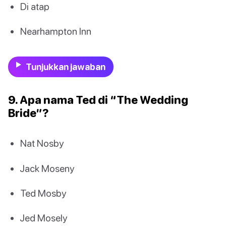
Di atap
Nearhampton Inn
Tunjukkan jawaban
9. Apa nama Ted di “The Wedding
Bride”?
Nat Nosby
Jack Moseny
Ted Mosby
Jed Mosely