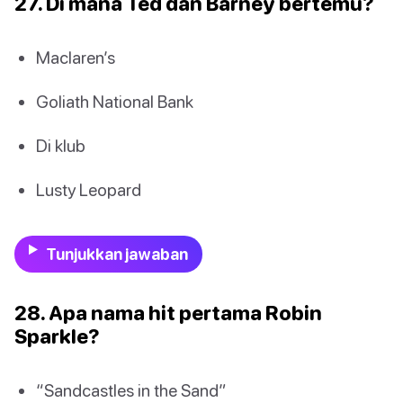
27. Di mana Ted dan Barney bertemu?
Maclaren’s
Goliath National Bank
Di klub
Lusty Leopard
Tunjukkan jawaban
28. Apa nama hit pertama Robin
Sparkle?
“Sandcastles in the Sand”