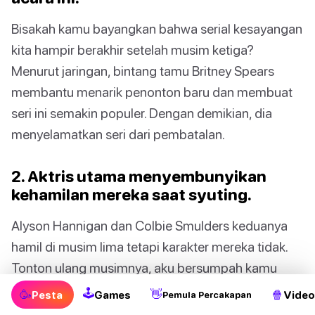
Bisakah kamu bayangkan bahwa serial kesayangan
kita hampir berakhir setelah musim ketiga?
Menurut jaringan, bintang tamu Britney Spears
membantu menarik penonton baru dan membuat
seri ini semakin populer. Dengan demikian, dia
menyelamatkan seri dari pembatalan.
2. Aktris utama menyembunyikan
kehamilan mereka saat syuting.
Alyson Hannigan dan Colbie Smulders keduanya
hamil di musim lima tetapi karakter mereka tidak.
Tonton ulang musimnya, aku bersumpah kamu
akan menyadarinya karena perut mereka hanya
🕹
🥳
👋
🍿
Pesta
Games
Video
Pemula Percakapan
disembunyikan di balik tas, peta, atau benda konyol