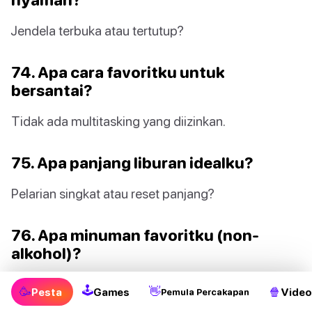
Jendela terbuka atau tertutup?
74. Apa cara favoritku untuk
bersantai?
Tidak ada multitasking yang diizinkan.
75. Apa panjang liburan idealku?
Pelarian singkat atau reset panjang?
76. Apa minuman favoritku (non-
alkohol)?
Kepribadian hidrasi.
🕹
🥳
👋
🍿
Pesta
Games
Video
Pemula Percakapan