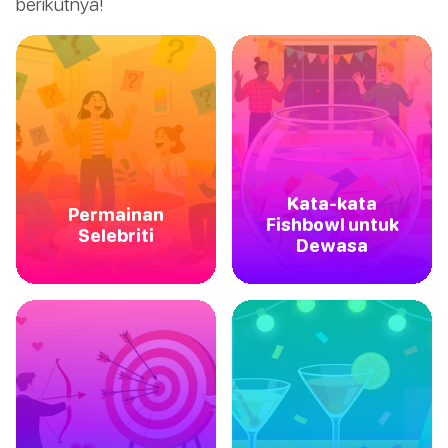
berikutnya!
Kata-kata
Permainan
Fishbowl untuk
Selebriti
Dewasa