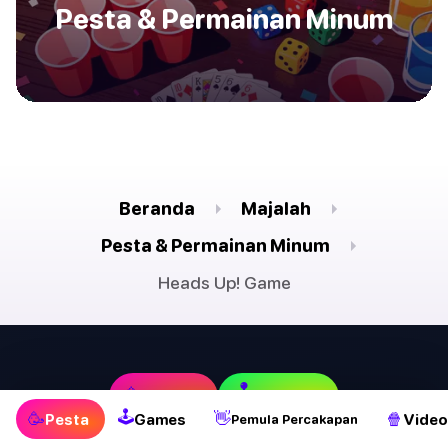
Pesta & Permainan Minum
Beranda
Majalah
Pesta & Permainan Minum
Heads Up! Game
🕹
🥳
Pesta
Games
🕹
🥳
👋
🍿
Pesta
Games
Video
Pemula Percakapan
👋
📱
Pemula Percakapan
Aplikasi