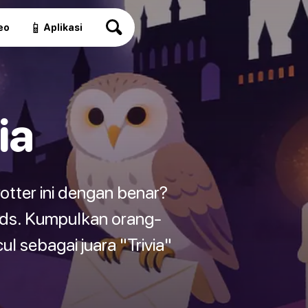
📱
eo
Aplikasi
ia
otter ini dengan benar?
ads. Kumpulkan orang-
l sebagai juara "Trivia"