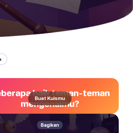
k
berapa baik teman-teman
Buat Kuismu
mengenalmu?
Bagikan