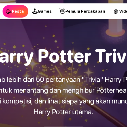
🥳
🕹
👋
🍿
Pesta
Games
Pemula Percakapan
Vid
arry Potter Triv
lebih dari 50 pertanyaan "Trivia" Harry P
untuk menantang dan menghibur Potterhe
 kompetisi, dan lihat siapa yang akan muncu
Harry Potter utama.