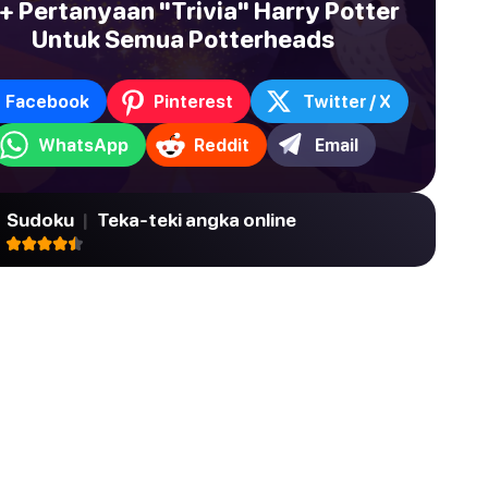
+ Pertanyaan "Trivia" Harry Potter
Untuk Semua Potterheads
Facebook
Pinterest
Twitter / X
WhatsApp
Reddit
Email
Sudoku
|
Teka-teki angka online