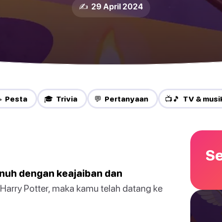
✍️ 29 April 2024
 Pesta
🎓 Trivia
💬 Pertanyaan
📺🎵 TV & musi
Se
enuh dengan keajaiban dan
arry Potter, maka kamu telah datang ke