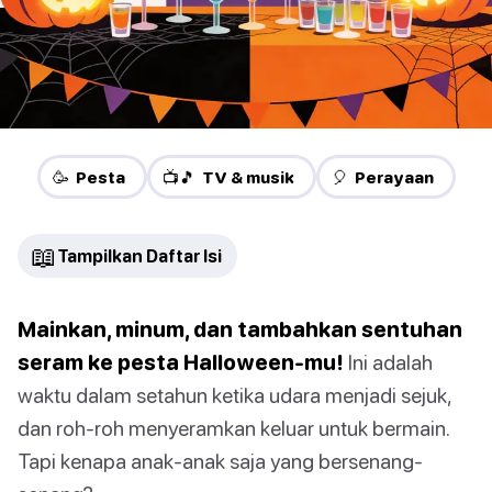
🥳 Pesta
📺🎵 TV & musik
🎈 Perayaan
📖
Tampilkan Daftar Isi
Mainkan, minum, dan tambahkan sentuhan
seram ke pesta Halloween-mu!
Ini adalah
waktu dalam setahun ketika udara menjadi sejuk,
dan roh-roh menyeramkan keluar untuk bermain.
Tapi kenapa anak-anak saja yang bersenang-