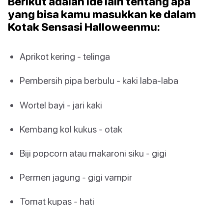
Berikut adalah ide lain tentang apa
yang bisa kamu masukkan ke dalam
Kotak Sensasi Halloweenmu:
Aprikot kering - telinga
Pembersih pipa berbulu - kaki laba-laba
Wortel bayi - jari kaki
Kembang kol kukus - otak
Biji popcorn atau makaroni siku - gigi
Permen jagung - gigi vampir
Tomat kupas - hati