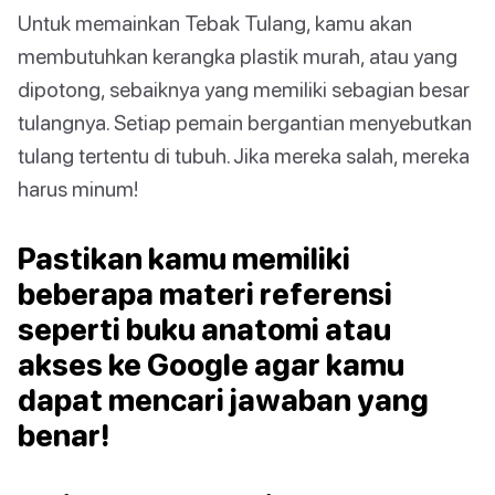
Untuk memainkan Tebak Tulang, kamu akan
membutuhkan kerangka plastik murah, atau yang
dipotong, sebaiknya yang memiliki sebagian besar
tulangnya. Setiap pemain bergantian menyebutkan
tulang tertentu di tubuh. Jika mereka salah, mereka
harus minum!
Pastikan kamu memiliki
beberapa materi referensi
seperti buku anatomi atau
akses ke Google agar kamu
dapat mencari jawaban yang
benar!