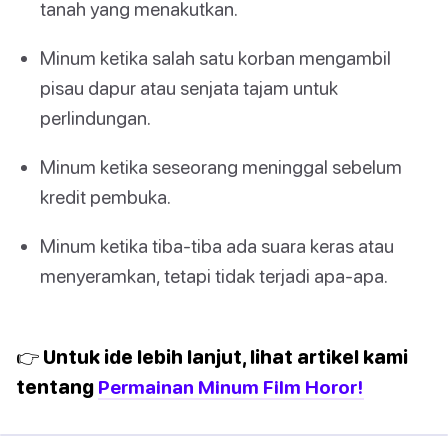
tanah yang menakutkan.
Minum ketika salah satu korban mengambil
pisau dapur atau senjata tajam untuk
perlindungan.
Minum ketika seseorang meninggal sebelum
kredit pembuka.
Minum ketika tiba-tiba ada suara keras atau
menyeramkan, tetapi tidak terjadi apa-apa.
👉 Untuk ide lebih lanjut, lihat artikel kami
tentang
Permainan Minum Film Horor!