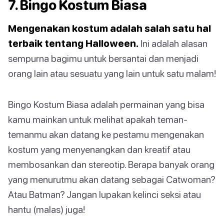
7. Bingo Kostum Biasa
Mengenakan kostum adalah salah satu hal
terbaik tentang Halloween.
Ini adalah alasan
sempurna bagimu untuk bersantai dan menjadi
orang lain atau sesuatu yang lain untuk satu malam!
Bingo Kostum Biasa adalah permainan yang bisa
kamu mainkan untuk melihat apakah teman-
temanmu akan datang ke pestamu mengenakan
kostum yang menyenangkan dan kreatif atau
membosankan dan stereotip. Berapa banyak orang
yang menurutmu akan datang sebagai Catwoman?
Atau Batman? Jangan lupakan kelinci seksi atau
hantu (malas) juga!