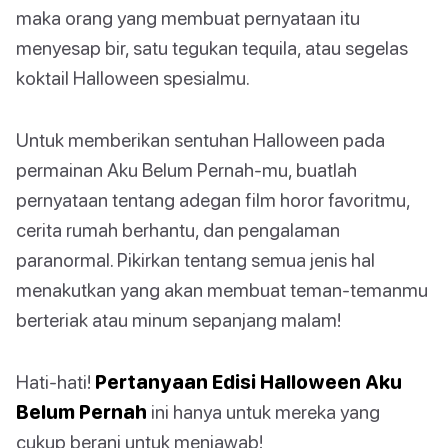
maka orang yang membuat pernyataan itu
menyesap bir, satu tegukan tequila, atau segelas
koktail Halloween spesialmu.
Untuk memberikan sentuhan Halloween pada
permainan Aku Belum Pernah-mu, buatlah
pernyataan tentang adegan film horor favoritmu,
cerita rumah berhantu, dan pengalaman
paranormal. Pikirkan tentang semua jenis hal
menakutkan yang akan membuat teman-temanmu
berteriak atau minum sepanjang malam!
Hati-hati!
Pertanyaan Edisi Halloween Aku
Belum Pernah
ini hanya untuk mereka yang
cukup berani untuk menjawab!