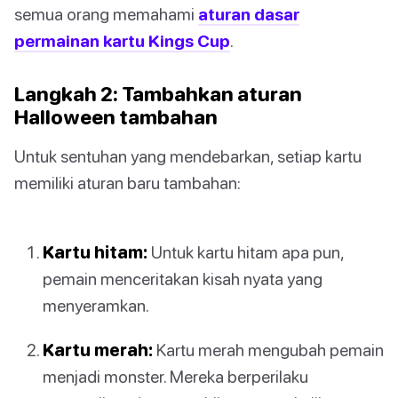
semua orang memahami
aturan dasar
permainan kartu Kings Cup
.
Langkah 2: Tambahkan aturan
Halloween tambahan
Untuk sentuhan yang mendebarkan, setiap kartu
memiliki aturan baru tambahan:
Kartu hitam:
Untuk kartu hitam apa pun,
pemain menceritakan kisah nyata yang
menyeramkan.
Kartu merah:
Kartu merah mengubah pemain
menjadi monster. Mereka berperilaku