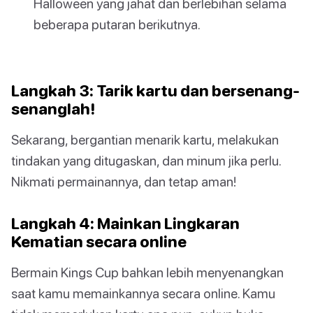
Halloween yang jahat dan berlebihan selama
beberapa putaran berikutnya.
Langkah 3: Tarik kartu dan bersenang-
senanglah!
Sekarang, bergantian menarik kartu, melakukan
tindakan yang ditugaskan, dan minum jika perlu.
Nikmati permainannya, dan tetap aman!
Langkah 4: Mainkan Lingkaran
Kematian secara online
Bermain Kings Cup bahkan lebih menyenangkan
saat kamu memainkannya secara online. Kamu