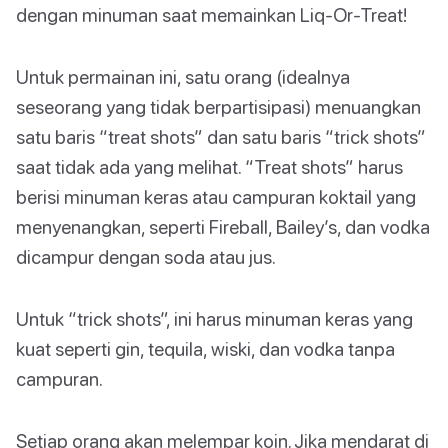
dengan minuman saat memainkan Liq-Or-Treat!
Untuk permainan ini, satu orang (idealnya
seseorang yang tidak berpartisipasi) menuangkan
satu baris “treat shots” dan satu baris “trick shots”
saat tidak ada yang melihat. “Treat shots” harus
berisi minuman keras atau campuran koktail yang
menyenangkan, seperti Fireball, Bailey’s, dan vodka
dicampur dengan soda atau jus.
Untuk “trick shots”, ini harus minuman keras yang
kuat seperti gin, tequila, wiski, dan vodka tanpa
campuran.
Setiap orang akan melempar koin. Jika mendarat di