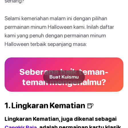
senang?
Selami kemeriahan malam ini dengan pilihan
permainan minum Halloween kami. Inilah daftar
kami yang penuh dengan permainan minum
Halloween terbaik sepanjang masa:
Seberapa baik teman-
Buat Kuismu
teman mengenalmu?
1. Lingkaran Kematian 🍺
Lingkaran Kematian, juga dikenal sebagai
Cangkir Raja
, adalah permainan kartu klasik