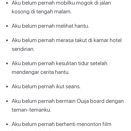
Aku belum pernah mobilku mogok di jalan
kosong di tengah malam.
Aku belum pernah melihat hantu.
Aku belum pernah merasa takut di kamar hotel
sendirian.
Aku belum pernah kesulitan tidur setelah
mendengar cerita hantu.
Aku belum pernah ikut seans.
Aku belum pernah bermain Ouija board dengan
teman-temanku.
Aku belum pernah berhenti menonton film