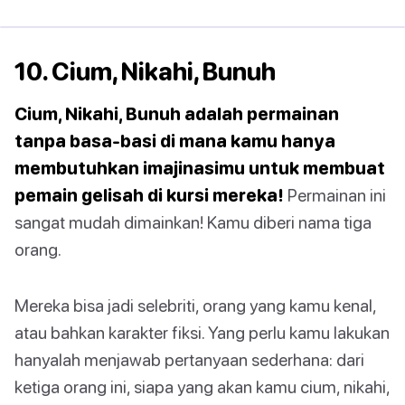
10. Cium, Nikahi, Bunuh
Cium, Nikahi, Bunuh adalah permainan
tanpa basa-basi di mana kamu hanya
membutuhkan imajinasimu untuk membuat
pemain gelisah di kursi mereka!
Permainan ini
sangat mudah dimainkan! Kamu diberi nama tiga
orang.
Mereka bisa jadi selebriti, orang yang kamu kenal,
atau bahkan karakter fiksi. Yang perlu kamu lakukan
hanyalah menjawab pertanyaan sederhana: dari
ketiga orang ini, siapa yang akan kamu cium, nikahi,