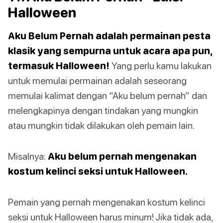
Halloween
Aku Belum Pernah adalah permainan pesta
klasik yang sempurna untuk acara apa pun,
termasuk Halloween!
Yang perlu kamu lakukan
untuk memulai permainan adalah seseorang
memulai kalimat dengan “Aku belum pernah” dan
melengkapinya dengan tindakan yang mungkin
atau mungkin tidak dilakukan oleh pemain lain.
Misalnya:
Aku belum pernah mengenakan
kostum kelinci seksi untuk Halloween.
Pemain yang pernah mengenakan kostum kelinci
seksi untuk Halloween harus minum! Jika tidak ada,