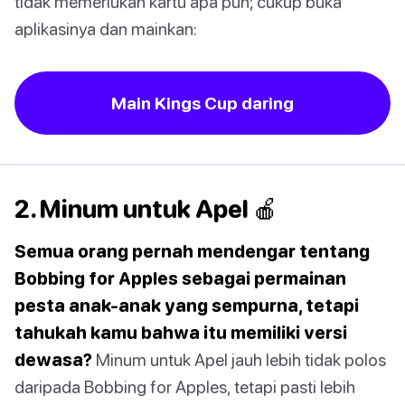
tidak memerlukan kartu apa pun; cukup buka
aplikasinya dan mainkan:
Main Kings Cup daring
2. Minum untuk Apel 🍎
Semua orang pernah mendengar tentang
Bobbing for Apples sebagai permainan
pesta anak-anak yang sempurna, tetapi
tahukah kamu bahwa itu memiliki versi
dewasa?
Minum untuk Apel jauh lebih tidak polos
daripada Bobbing for Apples, tetapi pasti lebih