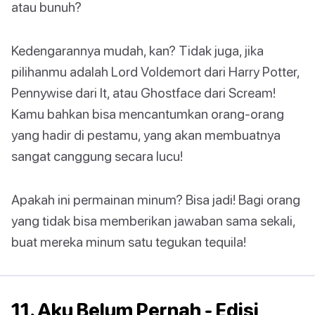
atau bunuh?
Kedengarannya mudah, kan? Tidak juga, jika
pilihanmu adalah Lord Voldemort dari Harry Potter,
Pennywise dari It, atau Ghostface dari Scream!
Kamu bahkan bisa mencantumkan orang-orang
yang hadir di pestamu, yang akan membuatnya
sangat canggung secara lucu!
Apakah ini permainan minum? Bisa jadi! Bagi orang
yang tidak bisa memberikan jawaban sama sekali,
buat mereka minum satu tegukan tequila!
11. Aku Belum Pernah - Edisi