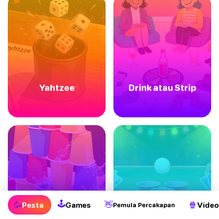
Yahtzee
Drink atau Strip
🕹
🥳
👋
🍿
Pesta
Games
Video
Pemula Percakapan
Permainan Minum
Permainan Minum