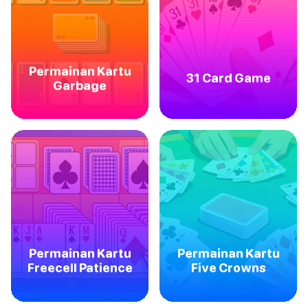
Permainan Kartu
31 Card Game
Garbage
Permainan Kartu
Permainan Kartu
Freecell Patience
Five Crowns