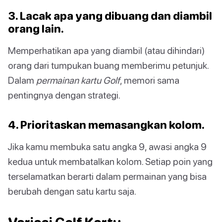
3. Lacak apa yang dibuang dan diambil
orang lain.
Memperhatikan apa yang diambil (atau dihindari)
orang dari tumpukan buang memberimu petunjuk.
Dalam
permainan kartu Golf
, memori sama
pentingnya dengan strategi.
4. Prioritaskan memasangkan kolom.
Jika kamu membuka satu angka 9, awasi angka 9
kedua untuk membatalkan kolom. Setiap poin yang
terselamatkan berarti dalam permainan yang bisa
berubah dengan satu kartu saja.