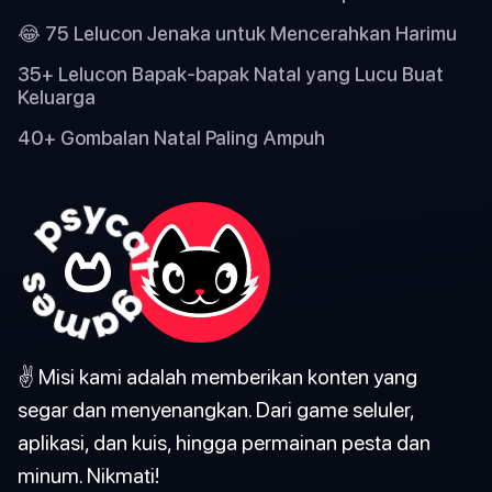
😂 75 Lelucon Jenaka untuk Mencerahkan Harimu
35+ Lelucon Bapak-bapak Natal yang Lucu Buat
Keluarga
40+ Gombalan Natal Paling Ampuh
✌️ Misi kami adalah memberikan konten yang
segar dan menyenangkan. Dari game seluler,
aplikasi, dan kuis, hingga permainan pesta dan
minum. Nikmati!