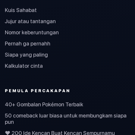
Kuis Sahabat
Jujur atau tantangan
Nomor keberuntungan
Pernah ga pernahh
Siapa yang paling
Kalkulator cinta
PEMULA PERCAKAPAN
40+ Gombalan Pokémon Terbaik
50 comeback luar biasa untuk membungkam siapa
pun
❤️ 200 Ide Kencan Buat Kencan Sempurnamu