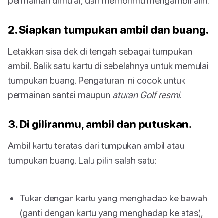
permainan dimulai, dan memorimu mengambil alih.
2. Siapkan tumpukan ambil dan buang.
Letakkan sisa dek di tengah sebagai tumpukan
ambil. Balik satu kartu di sebelahnya untuk memulai
tumpukan buang. Pengaturan ini cocok untuk
permainan santai maupun
aturan Golf resmi
.
3. Di giliranmu, ambil dan putuskan.
Ambil kartu teratas dari tumpukan ambil atau
tumpukan buang. Lalu pilih salah satu:
Tukar dengan kartu yang menghadap ke bawah
(ganti dengan kartu yang menghadap ke atas),