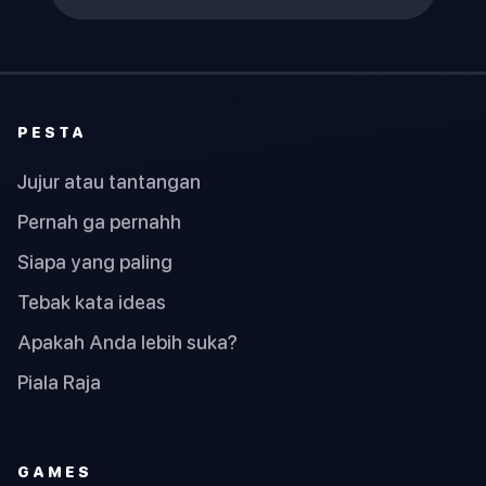
PESTA
Jujur atau tantangan
Pernah ga pernahh
Siapa yang paling
Tebak kata ideas
Apakah Anda lebih suka?
Piala Raja
GAMES