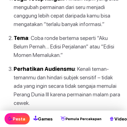
mengubah permainan dari seru menjadi
canggung lebih cepat daripada kamu bisa
mengatakan “terlalu banyak informasi.”
Tema
: Coba ronde bertema seperti “Aku
Belum Pernah… Edisi Perjalanan” atau “Edisi
Momen Memalukan.”
Perhatikan Audiensmu
: Kenali teman-
temanmu dan hindari subjek sensitif – tidak
ada yang ingin secara tidak sengaja memulai
Perang Dunia III karena permainan malam para
cewek.
🕹
🥳
👋
🍿
Pesta
Games
Video
Pemula Percakapan
Keluarkan permainan ini saat kamu menginginkan