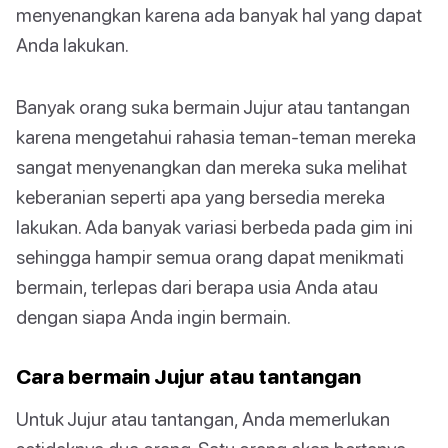
menyenangkan karena ada banyak hal yang dapat
Anda lakukan.
Banyak orang suka bermain Jujur atau tantangan
karena mengetahui rahasia teman-teman mereka
sangat menyenangkan dan mereka suka melihat
keberanian seperti apa yang bersedia mereka
lakukan. Ada banyak variasi berbeda pada gim ini
sehingga hampir semua orang dapat menikmati
bermain, terlepas dari berapa usia Anda atau
dengan siapa Anda ingin bermain.
Cara bermain Jujur atau tantangan
Untuk Jujur atau tantangan, Anda memerlukan