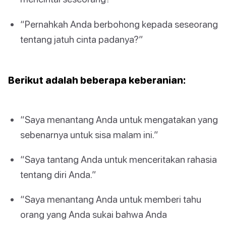
“Pernahkah Anda berbohong kepada seseorang
tentang jatuh cinta padanya?”
Berikut adalah beberapa keberanian:
“Saya menantang Anda untuk mengatakan yang
sebenarnya untuk sisa malam ini.”
“Saya tantang Anda untuk menceritakan rahasia
tentang diri Anda.”
“Saya menantang Anda untuk memberi tahu
orang yang Anda sukai bahwa Anda