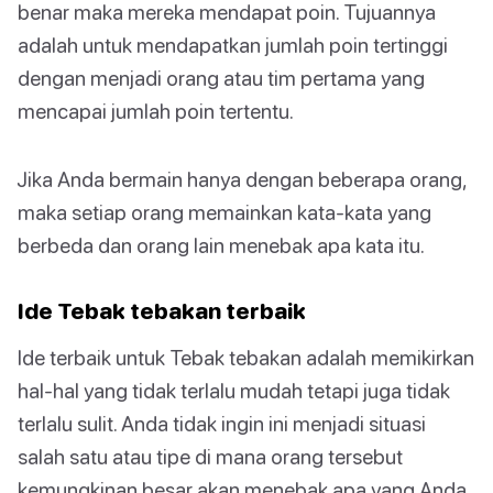
benar maka mereka mendapat poin. Tujuannya
adalah untuk mendapatkan jumlah poin tertinggi
dengan menjadi orang atau tim pertama yang
mencapai jumlah poin tertentu.
Jika Anda bermain hanya dengan beberapa orang,
maka setiap orang memainkan kata-kata yang
berbeda dan orang lain menebak apa kata itu.
Ide Tebak tebakan terbaik
Ide terbaik untuk Tebak tebakan adalah memikirkan
hal-hal yang tidak terlalu mudah tetapi juga tidak
terlalu sulit. Anda tidak ingin ini menjadi situasi
salah satu atau tipe di mana orang tersebut
kemungkinan besar akan menebak apa yang Anda