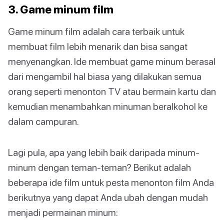
3. Game minum film
Game minum film adalah cara terbaik untuk
membuat film lebih menarik dan bisa sangat
menyenangkan. Ide membuat game minum berasal
dari mengambil hal biasa yang dilakukan semua
orang seperti menonton TV atau bermain kartu dan
kemudian menambahkan minuman beralkohol ke
dalam campuran.
Lagi pula, apa yang lebih baik daripada minum-
minum dengan teman-teman? Berikut adalah
beberapa ide film untuk pesta menonton film Anda
berikutnya yang dapat Anda ubah dengan mudah
menjadi permainan minum: