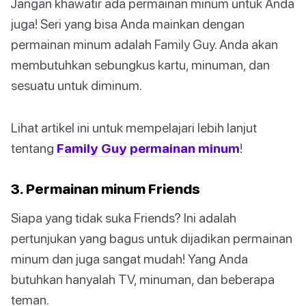
Jangan khawatir ada permainan minum untuk Anda
juga! Seri yang bisa Anda mainkan dengan
permainan minum adalah Family Guy. Anda akan
membutuhkan sebungkus kartu, minuman, dan
sesuatu untuk diminum.
Lihat artikel ini untuk mempelajari lebih lanjut
tentang
Family Guy permainan minum
!
3. Permainan minum Friends
Siapa yang tidak suka Friends? Ini adalah
pertunjukan yang bagus untuk dijadikan permainan
minum dan juga sangat mudah! Yang Anda
butuhkan hanyalah TV, minuman, dan beberapa
teman.