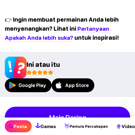
👉 Ingin membuat permainan Anda lebih
menyenangkan? Lihat ini
Pertanyaan
Apakah Anda lebih suka?
untuk inspirasi!
Ini atau itu
Google Play
App Store
Main Daring
🕹
🥳
👋
🍿
Pesta
Games
Video
Pemula Percakapan