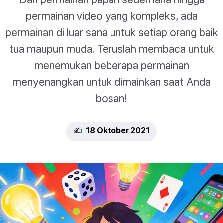
permainan video yang kompleks, ada
permainan di luar sana untuk setiap orang baik
tua maupun muda. Teruslah membaca untuk
menemukan beberapa permainan
menyenangkan untuk dimainkan saat Anda
bosan!
✍️ 18 Oktober 2021