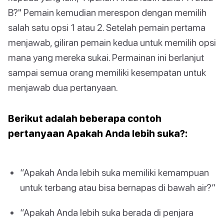
B?" Pemain kemudian merespon dengan memilih
salah satu opsi 1 atau 2. Setelah pemain pertama
menjawab, giliran pemain kedua untuk memilih opsi
mana yang mereka sukai. Permainan ini berlanjut
sampai semua orang memiliki kesempatan untuk
menjawab dua pertanyaan.
Berikut adalah beberapa contoh
pertanyaan Apakah Anda lebih suka?:
“Apakah Anda lebih suka memiliki kemampuan
untuk terbang atau bisa bernapas di bawah air?”
“Apakah Anda lebih suka berada di penjara