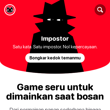
Impostor
Satu kata. Satu impostor. Nol kepercayaan.
Bongkar kedok temanmu
Game seru untuk
dimainkan saat bosan
Dari permainan papan sederhana hingga