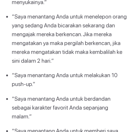
menyukainya.”
“Saya menantang Anda untuk menelepon orang
yang sedang Anda bicarakan sekarang dan
mengajak mereka berkencan. Jika mereka
mengatakan ya maka pergilah berkencan, jika
mereka mengatakan tidak maka kembalilah ke
sini dalam 2 hari.”
“Saya menantang Anda untuk melakukan 10
push-up.”
“Saya menantang Anda untuk berdandan
sebagai karakter favorit Anda sepanjang
malam.”
“Saya menantang Anda untuk memberi saya