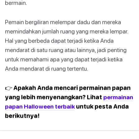
bermain.
Pemain bergiliran melempar dadu dan mereka
memindahkan jumlah ruang yang mereka lempar.
Hal yang berbeda dapat terjadi ketika Anda
mendarat di satu ruang atau lainnya, jadi penting
untuk memahami apa yang dapat terjadi ketika
Anda mendarat di ruang tertentu.
👉 Apakah Anda mencari permainan papan
yang lebih menyenangkan? Lihat
permainan
papan Halloween terbaik
untuk pesta Anda
berikutnya!