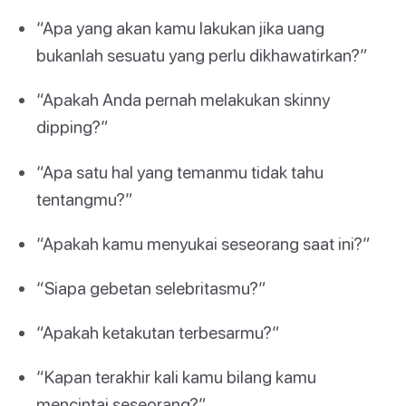
“Apa yang akan kamu lakukan jika uang
bukanlah sesuatu yang perlu dikhawatirkan?”
“Apakah Anda pernah melakukan skinny
dipping?”
“Apa satu hal yang temanmu tidak tahu
tentangmu?”
“Apakah kamu menyukai seseorang saat ini?”
“Siapa gebetan selebritasmu?”
“Apakah ketakutan terbesarmu?”
“Kapan terakhir kali kamu bilang kamu
mencintai seseorang?”