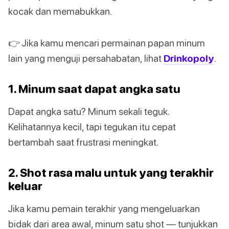
kocak dan memabukkan.
👉 Jika kamu mencari permainan papan minum
lain yang menguji persahabatan, lihat
Drinkopoly
.
1. Minum saat dapat angka satu
Dapat angka satu? Minum sekali teguk.
Kelihatannya kecil, tapi tegukan itu cepat
bertambah saat frustrasi meningkat.
2. Shot rasa malu untuk yang terakhir
keluar
Jika kamu pemain terakhir yang mengeluarkan
bidak dari area awal, minum satu shot — tunjukkan