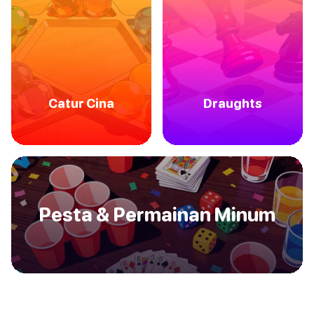
Catur Cina
Draughts
Pesta & Permainan Minum