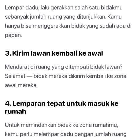
Lempar dadu, lalu gerakkan salah satu bidakmu
sebanyak jumlah ruang yang ditunjukkan. Kamu
hanya bisa menggerakkan bidak yang sudah ada di
papan.
3. Kirim lawan kembali ke awal
Mendarat di ruang yang ditempati bidak lawan?
Selamat — bidak mereka dikirim kembali ke zona
awal mereka.
4. Lemparan tepat untuk masuk ke
rumah
Untuk memindahkan bidak ke zona rumahmu,
kamu perlu melempar dadu dengan jumlah ruang