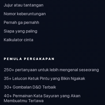
Jujur atau tantangan
Nomor keberuntungan
Pernah ga pernahh
Siapa yang paling
Kalkulator cinta
PEMULA PERCAKAPAN
250+ pertanyaan untuk lebih mengenal seseorang
35+ Lelucon Ketuk Pintu yang Bikin Ngakak
30+ Gombalan D&D Terbaik
40+ Permainan Kata Sayuran yang Akan
Membuatmu Tertawa