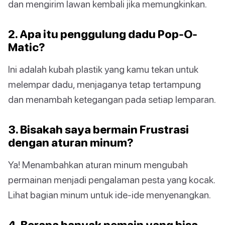
dan mengirim lawan kembali jika memungkinkan.
2. Apa itu penggulung dadu Pop-O-
Matic?
Ini adalah kubah plastik yang kamu tekan untuk
melempar dadu, menjaganya tetap tertampung
dan menambah ketegangan pada setiap lemparan.
3. Bisakah saya bermain Frustrasi
dengan aturan minum?
Ya! Menambahkan aturan minum mengubah
permainan menjadi pengalaman pesta yang kocak.
Lihat bagian minum untuk ide-ide menyenangkan.
4. Berapa banyak pemain yang bisa