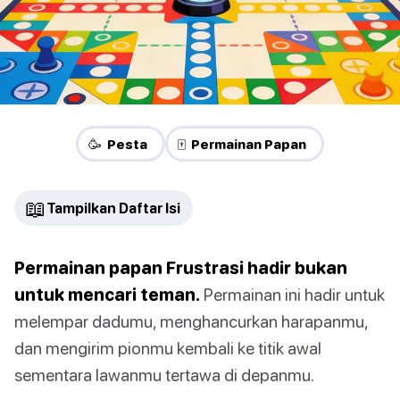
🥳 Pesta
🀄 Permainan Papan
📖
Tampilkan Daftar Isi
Permainan papan Frustrasi hadir bukan
untuk mencari teman.
Permainan ini hadir untuk
melempar dadumu, menghancurkan harapanmu,
dan mengirim pionmu kembali ke titik awal
sementara lawanmu tertawa di depanmu.