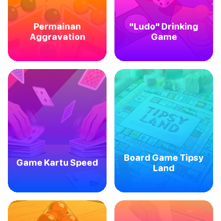
Permainan
"Ludo" Drinking
Aggravation
Game
Board Game Tipsy
Game Kartu Speed
Land