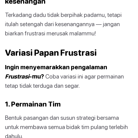
kesenangan
Terkadang dadu tidak berpihak padamu, tetapi
itulah setengah dari kesenangannya — jangan
biarkan frustrasi merusak malammu!
Variasi Papan Frustrasi
Ingin menyemarakkan pengalaman
Frustrasi
-mu?
Coba variasi ini agar permainan
tetap tidak terduga dan segar.
1. Permainan Tim
Bentuk pasangan dan susun strategi bersama
untuk membawa semua bidak tim pulang terlebih
dahulu.