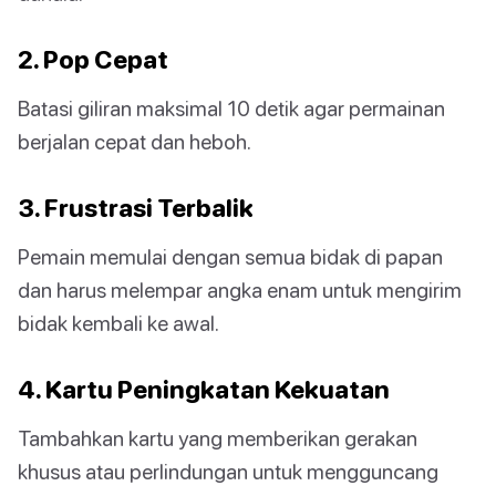
2. Pop Cepat
Batasi giliran maksimal 10 detik agar permainan
berjalan cepat dan heboh.
3. Frustrasi Terbalik
Pemain memulai dengan semua bidak di papan
dan harus melempar angka enam untuk mengirim
bidak kembali ke awal.
4. Kartu Peningkatan Kekuatan
Tambahkan kartu yang memberikan gerakan
khusus atau perlindungan untuk mengguncang