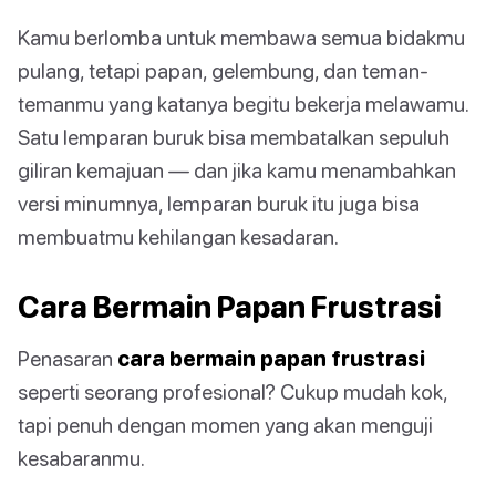
Kamu berlomba untuk membawa semua bidakmu
pulang, tetapi papan, gelembung, dan teman-
temanmu yang katanya begitu bekerja melawamu.
Satu lemparan buruk bisa membatalkan sepuluh
giliran kemajuan — dan jika kamu menambahkan
versi minumnya, lemparan buruk itu juga bisa
membuatmu kehilangan kesadaran.
Cara Bermain Papan Frustrasi
Penasaran
cara bermain papan frustrasi
seperti seorang profesional? Cukup mudah kok,
tapi penuh dengan momen yang akan menguji
kesabaranmu.