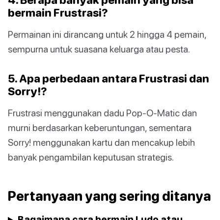
bermain Frustrasi?
Permainan ini dirancang untuk 2 hingga 4 pemain,
sempurna untuk suasana keluarga atau pesta.
5. Apa perbedaan antara Frustrasi dan
Sorry!?
Frustrasi menggunakan dadu Pop-O-Matic dan
murni berdasarkan keberuntungan, sementara
Sorry! menggunakan kartu dan mencakup lebih
banyak pengambilan keputusan strategis.
Pertanyaan yang sering ditanya
Bagaimana cara bermain Ludo atau