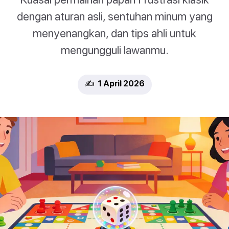
dengan aturan asli, sentuhan minum yang
menyenangkan, dan tips ahli untuk
mengungguli lawanmu.
✍️ 1 April 2026