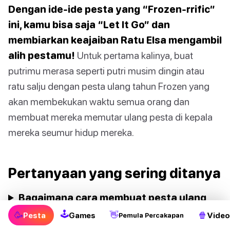
Dengan ide-ide pesta yang “Frozen-rrific”
ini, kamu bisa saja “Let It Go” dan
membiarkan keajaiban Ratu Elsa mengambil
alih pestamu!
Untuk pertama kalinya, buat
putrimu merasa seperti putri musim dingin atau
ratu salju dengan pesta ulang tahun Frozen yang
akan membekukan waktu semua orang dan
membuat mereka memutar ulang pesta di kepala
mereka seumur hidup mereka.
Pertanyaan yang sering ditanya
Bagaimana cara membuat pesta ulang
tahun Frozen yang berkesan?
🕹
🥳
👋
🍿
Pesta
Games
Video
Pemula Percakapan