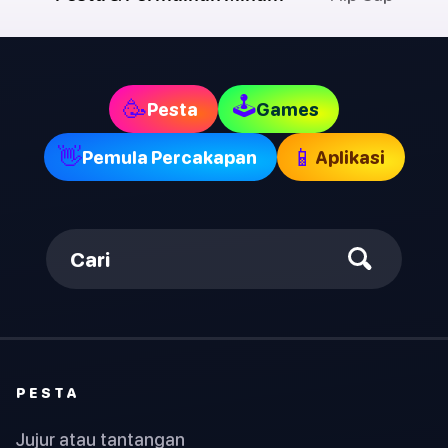
🕹
🥳
Pesta
Games
👋
📱
Pemula Percakapan
Aplikasi
Cari
PESTA
Jujur atau tantangan