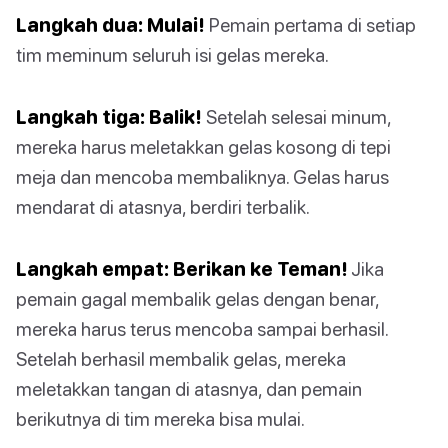
Langkah dua: Mulai!
Pemain pertama di setiap
tim meminum seluruh isi gelas mereka.
Langkah tiga: Balik!
Setelah selesai minum,
mereka harus meletakkan gelas kosong di tepi
meja dan mencoba membaliknya. Gelas harus
mendarat di atasnya, berdiri terbalik.
Langkah empat: Berikan ke Teman!
Jika
pemain gagal membalik gelas dengan benar,
mereka harus terus mencoba sampai berhasil.
Setelah berhasil membalik gelas, mereka
meletakkan tangan di atasnya, dan pemain
berikutnya di tim mereka bisa mulai.