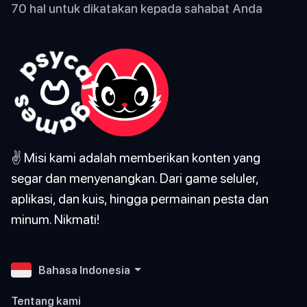
70 hal untuk dikatakan kepada sahabat Anda
✌️ Misi kami adalah memberikan konten yang
segar dan menyenangkan. Dari game seluler,
aplikasi, dan kuis, hingga permainan pesta dan
minum. Nikmati!
Bahasa Indonesia
Tentang kami