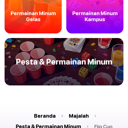
Permainan Minum
Permainan Minum
Gelas
Kampus
Pesta & Permainan Minum
Beranda
Majalah
Pesta & Permainan Minum
Flip Cup