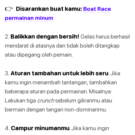
👉
Disarankan buat kamu:
Boat Race
permainan minum
2.
Balikkan dengan bersih!
Gelas harus berhasil
mendarat di atasnya dan tidak boleh ditangkap
atau dipegang oleh pemain.
3.
Aturan tambahan untuk lebih seru
. Jika
kamu ingin menambah tantangan, tambahkan
beberapa aturan pada permainan. Misalnya:
Lakukan tiga
crunch
sebelum giliranmu atau
bermain dengan tangan non-dominanmu.
4.
Campur minumanmu
. Jika kamu ingin