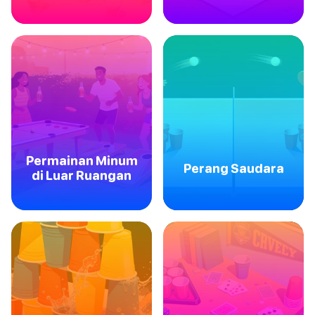
Permainan Minum
Perang Saudara
di Luar Ruangan