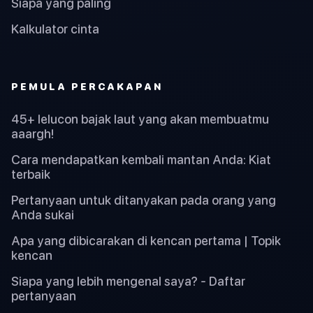
Siapa yang paling
Kalkulator cinta
PEMULA PERCAKAPAN
45+ lelucon bajak laut yang akan membuatmu
aaargh!
Cara mendapatkan kembali mantan Anda: Kiat
terbaik
Pertanyaan untuk ditanyakan pada orang yang
Anda sukai
Apa yang dibicarakan di kencan pertama | Topik
kencan
Siapa yang lebih mengenal saya? - Daftar
pertanyaan