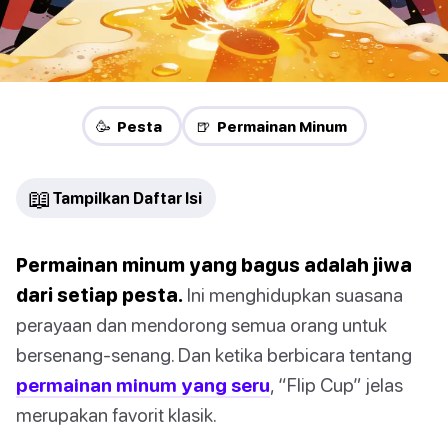
🥳 Pesta
🍺 Permainan Minum
📖
Tampilkan Daftar Isi
Permainan minum yang bagus adalah jiwa
dari setiap pesta.
Ini menghidupkan suasana
perayaan dan mendorong semua orang untuk
bersenang-senang. Dan ketika berbicara tentang
permainan minum yang seru
, “Flip Cup” jelas
merupakan favorit klasik.