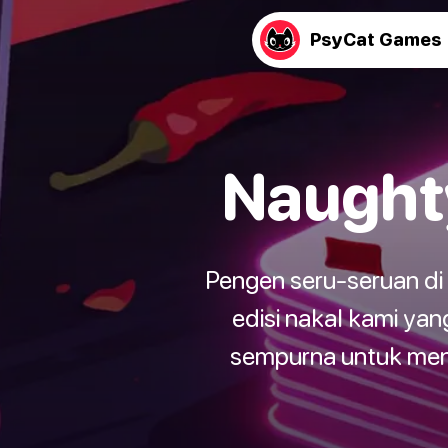
PsyCat Games
Naught
Pengen seru-seruan di
edisi nakal kami yan
sempurna untuk men