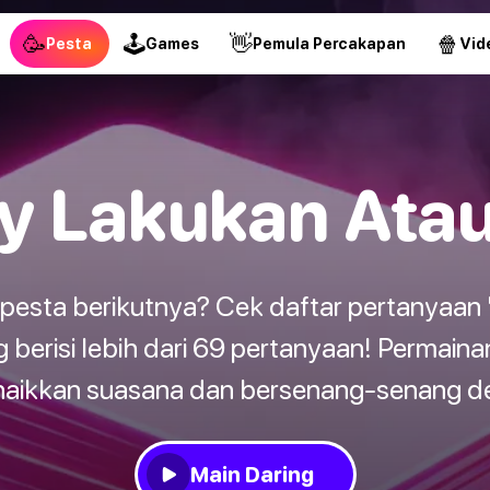
🥳
🕹
👋
🍿
Pesta
Games
Pemula Percakapan
Vid
y Lakukan Ata
 pesta berikutnya? Cek daftar pertanyaa
g berisi lebih dari 69 pertanyaan! Permainan
aikkan suasana dan bersenang-senang 
Main Daring