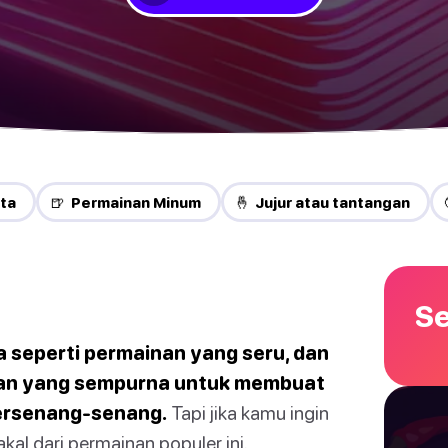
ta
🍺 Permainan Minum
🤞 Jujur atau tantangan
Se
 seperti permainan yang seru, dan
nan yang sempurna untuk membuat
bersenang-senang.
Tapi jika kamu ingin
al dari permainan populer ini.