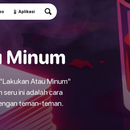
📱
eo
Aplikasi
u Minum
n "Lakukan Atau Minum"
 seru ini adalah cara
dengan teman-teman.