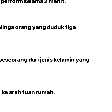
an perform selama 2 menit.
telinga orang yang duduk tiga
seseorang dari jenis kelamin yang
 ke arah tuan rumah.