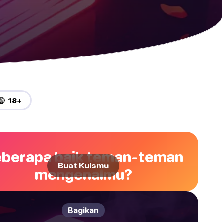
🔞 18+
berapa baik teman-teman
Buat Kuismu
mengenalmu?
Bagikan