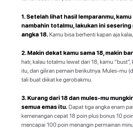
1. Setelah lihat hasil lemparanmu, kamu
nambahin totalmu, lakukan ini seserin
angka 18.
Kamu bisa berhenti kapan aja kala
2. Makin dekat kamu sama 18, makin ba
hati; kalau totalmu lewat dari 18, kamu “bust
itu, dan giliran pemain berikutnya. Mules-mu
tali buat diikat ke gerobakmu.
3. Kurang dari 18 dan mules-mu mungk
semua emas itu.
Dapat tiga angka enam pa
kemenangan cepat 18 poin plus bonus 10 poi
mencapai 100 poin menangin permainan minu