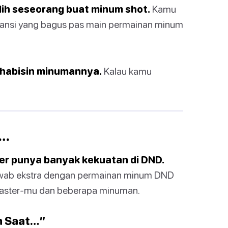
lih seseorang buat minum shot.
Kamu
 aliansi yang bagus pas main permainan minum
s habisin minumannya.
Kalau kamu
t…
er punya banyak kekuatan di DND.
jawab ekstra dengan permainan minum DND
Master-mu dan beberapa minuman.
m Saat…”