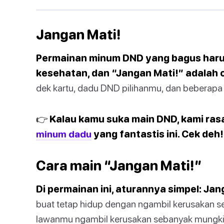
Jangan Mati!
Permainan minum DND yang bagus harus 
kesehatan, dan “Jangan Mati!” adalah
dek kartu, dadu DND pilihanmu, dan beberap
👉 Kalau kamu suka main DND, kami ras
minum dadu
yang fantastis ini. Cek deh!
Cara main “Jangan Mati!”
Di permainan ini, aturannya simpel: Ja
buat tetap hidup dengan ngambil kerusakan s
lawanmu ngambil kerusakan sebanyak mungki