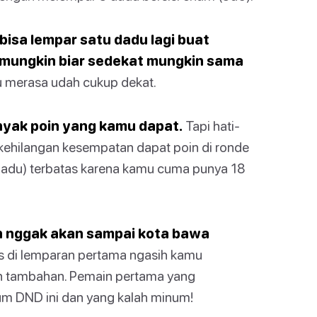
 bisa lempar satu dadu lagi buat
g mungkin biar sedekat mungkin sama
u merasa udah cukup dekat.
nyak poin yang kamu dapat.
Tapi hati-
”, kehilangan kesempatan dapat poin di ronde
 (dadu) terbatas karena kamu cuma punya 18
in nggak akan sampai kota bawa
s di lemparan pertama ngasih kamu
n tambahan. Pemain pertama yang
m DND ini dan yang kalah minum!