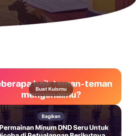
berapa baik teman-teman
Buat Kuismu
mengenalmu?
Bagikan
 Permainan Minum DND Seru Untuk
Dicoba di Petualangan Berikutnya