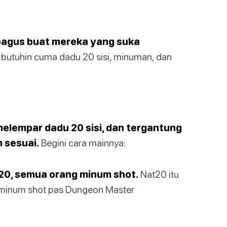
bagus buat mereka yang suka
butuhin cuma dadu 20 sisi, minuman, dan
 melempar dadu 20 sisi, dan tergantung
 sesuai.
Begini cara mainnya:
20, semua orang minum shot.
Nat20 itu
ang minum shot pas Dungeon Master