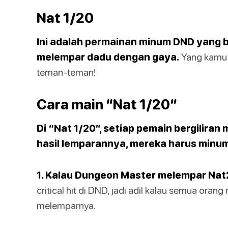
Nat 1/20
Ini adalah permainan minum DND yang 
melempar dadu dengan gaya.
Yang kamu 
teman-teman!
Cara main “Nat 1/20”
Di “Nat 1/20”, setiap pemain bergiliran
hasil lemparannya, mereka harus minum
1. Kalau Dungeon Master melempar Nat
critical hit di DND, jadi adil kalau semua or
melemparnya.