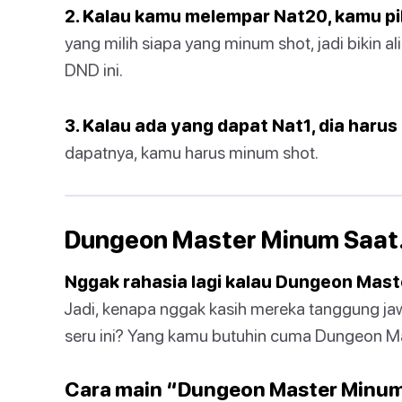
2. Kalau kamu melempar Nat20, kamu pi
yang milih siapa yang minum shot, jadi bikin
DND ini.
3. Kalau ada yang dapat Nat1, dia haru
dapatnya, kamu harus minum shot.
Dungeon Master Minum Saa
Nggak rahasia lagi kalau Dungeon Mast
Jadi, kenapa nggak kasih mereka tanggung 
seru ini? Yang kamu butuhin cuma Dungeon 
Cara main “Dungeon Master Minu