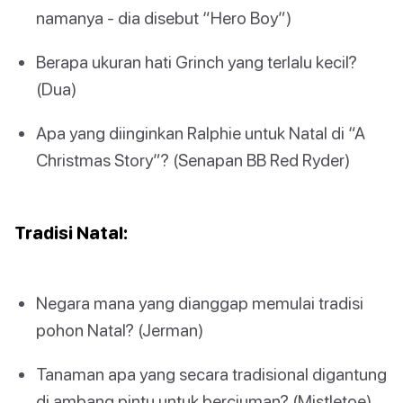
namanya - dia disebut “Hero Boy”)
Berapa ukuran hati Grinch yang terlalu kecil?
(Dua)
Apa yang diinginkan Ralphie untuk Natal di “A
Christmas Story”? (Senapan BB Red Ryder)
Tradisi Natal:
Negara mana yang dianggap memulai tradisi
pohon Natal? (Jerman)
Tanaman apa yang secara tradisional digantung
di ambang pintu untuk berciuman? (Mistletoe)