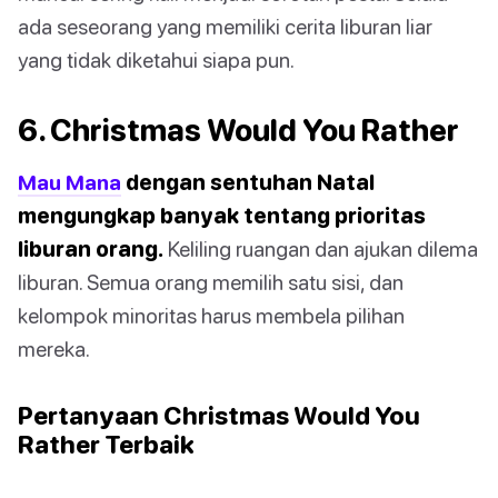
ada seseorang yang memiliki cerita liburan liar
yang tidak diketahui siapa pun.
6. Christmas Would You Rather
Mau Mana
dengan sentuhan Natal
mengungkap banyak tentang prioritas
liburan orang.
Keliling ruangan dan ajukan dilema
liburan. Semua orang memilih satu sisi, dan
kelompok minoritas harus membela pilihan
mereka.
Pertanyaan Christmas Would You
Rather Terbaik