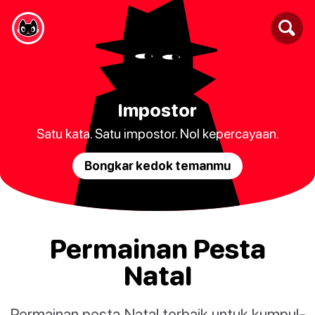
Impostor
Satu kata. Satu impostor. Nol kepercayaan.
Bongkar kedok temanmu
Permainan Pesta
Natal
Permainan pesta Natal terbaik untuk kumpul-