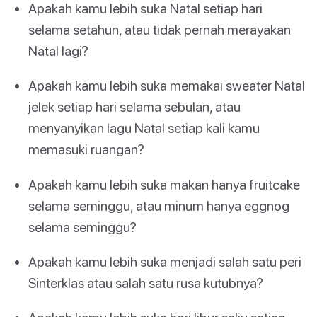
Apakah kamu lebih suka Natal setiap hari
selama setahun, atau tidak pernah merayakan
Natal lagi?
Apakah kamu lebih suka memakai sweater Natal
jelek setiap hari selama sebulan, atau
menyanyikan lagu Natal setiap kali kamu
memasuki ruangan?
Apakah kamu lebih suka makan hanya fruitcake
selama seminggu, atau minum hanya eggnog
selama seminggu?
Apakah kamu lebih suka menjadi salah satu peri
Sinterklas atau salah satu rusa kutubnya?