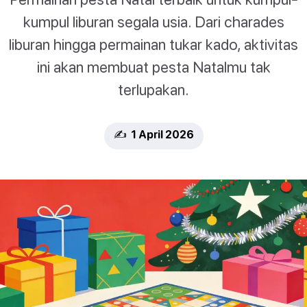
kumpul liburan segala usia. Dari charades
liburan hingga permainan tukar kado, aktivitas
ini akan membuat pesta Natalmu tak
terlupakan.
✍️ 1 April 2026