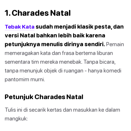
1. Charades Natal
Tebak Kata
sudah menjadi klasik pesta, dan
versi Natal bahkan lebih baik karena
petunjuknya menulis dirinya sendiri.
Pemain
memeragakan kata dan frasa bertema liburan
sementara tim mereka menebak. Tanpa bicara,
tanpa menunjuk objek di ruangan - hanya komedi
pantomim murni.
Petunjuk Charades Natal
Tulis ini di secarik kertas dan masukkan ke dalam
mangkuk: