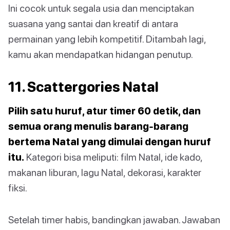
Ini cocok untuk segala usia dan menciptakan
suasana yang santai dan kreatif di antara
permainan yang lebih kompetitif. Ditambah lagi,
kamu akan mendapatkan hidangan penutup.
11. Scattergories Natal
Pilih satu huruf, atur timer 60 detik, dan
semua orang menulis barang-barang
bertema Natal yang dimulai dengan huruf
itu.
Kategori bisa meliputi: film Natal, ide kado,
makanan liburan, lagu Natal, dekorasi, karakter
fiksi.
Setelah timer habis, bandingkan jawaban. Jawaban