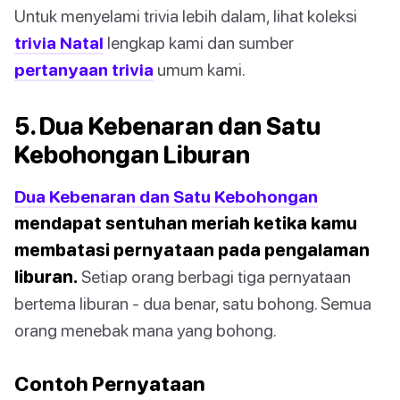
Untuk menyelami trivia lebih dalam, lihat koleksi
trivia Natal
lengkap kami dan sumber
pertanyaan trivia
umum kami.
5. Dua Kebenaran dan Satu
Kebohongan Liburan
Dua Kebenaran dan Satu Kebohongan
mendapat sentuhan meriah ketika kamu
membatasi pernyataan pada pengalaman
liburan.
Setiap orang berbagi tiga pernyataan
bertema liburan - dua benar, satu bohong. Semua
orang menebak mana yang bohong.
Contoh Pernyataan