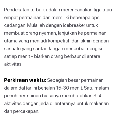
Pendekatan terbaik adalah merencanakan tiga atau
empat permainan dan memiliki beberapa opsi
cadangan. Mulailah dengan icebreaker untuk
membuat orang nyaman, lanjutkan ke permainan
utama yang menjadi kompetitif, dan akhiri dengan
sesuatu yang santai. Jangan mencoba mengisi
setiap menit - biarkan orang berbaur di antara
aktivitas.
Perkiraan waktu:
Sebagian besar permainan
dalam daftar ini berjalan 15-30 menit. Satu malam
penuh permainan biasanya membutuhkan 3-4
aktivitas dengan jeda di antaranya untuk makanan
dan percakapan.