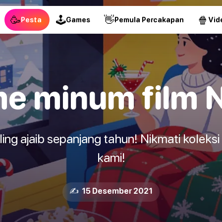
🥳
🕹
👋
🍿
Pesta
Games
Pemula Percakapan
Vid
e minum film N
ing ajaib sepanjang tahun! Nikmati koleks
kami!
✍️ 15 Desember 2021