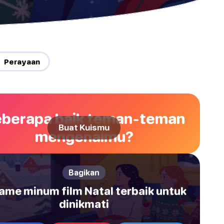
 Perayaan
berapa baik teman-teman
Buat Kuismu
mengenalmu?
Bagikan
ame minum film Natal terbaik untuk
dinikmati