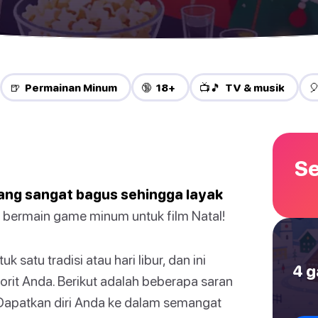
🍺 Permainan Minum
🔞 18+
📺🎵 TV & musik

Se
ang sangat bagus sehingga layak
bermain game minum untuk film Natal!
satu tradisi atau hari libur, dan ini
4 g
orit Anda. Berikut adalah beberapa saran
Dapatkan diri Anda ke dalam semangat