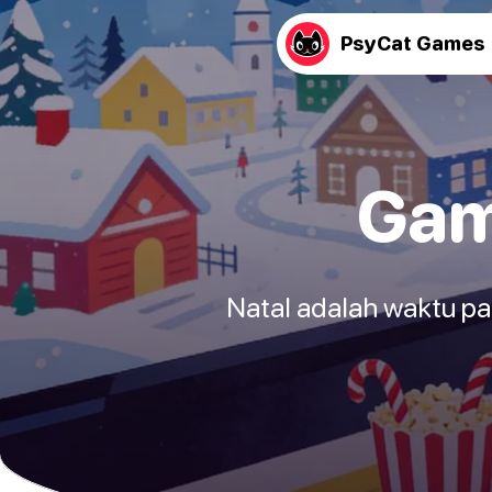
PsyCat Games
Gam
Natal adalah waktu pal