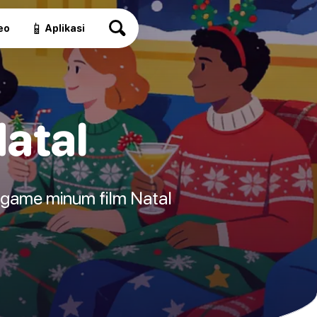
📱
eo
Aplikasi
atal
i game minum film Natal