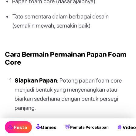
Papan foam core (dasar ajaibnya)
Tato sementara dalam berbagai desain
(semakin mewah, semakin baik)
Cara Bermain Permainan Papan Foam
Core
Siapkan Papan
: Potong papan foam core
menjadi bentuk yang menyenangkan atau
biarkan sederhana dengan bentuk persegi
panjang.
Desain Zona Anda
: Bagi papan menjadi
🕹
🥳
👋
🍿
Pesta
Games
Video
Pemula Percakapan
beberapa bagian di mana anak-anak dapat