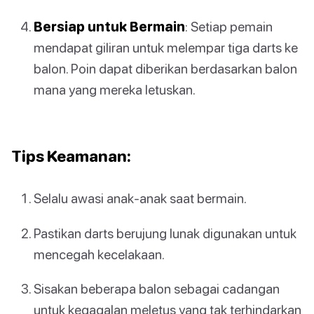
Bersiap untuk Bermain
: Setiap pemain
mendapat giliran untuk melempar tiga darts ke
balon. Poin dapat diberikan berdasarkan balon
mana yang mereka letuskan.
Tips Keamanan:
Selalu awasi anak-anak saat bermain.
Pastikan darts berujung lunak digunakan untuk
mencegah kecelakaan.
Sisakan beberapa balon sebagai cadangan
untuk kegagalan meletus yang tak terhindarkan