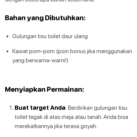
Bahan yang Dibutuhkan:
Gulungan tisu toilet daur ulang
Kawat pom-pom (poin bonus jika menggunakan
yang berwarna-warni!)
Menyiapkan Permainan:
Buat target Anda
: Berdirikan gulungan tisu
toilet tegak di atas meja atau tanah. Anda bisa
merekatkannya jika terasa goyah.