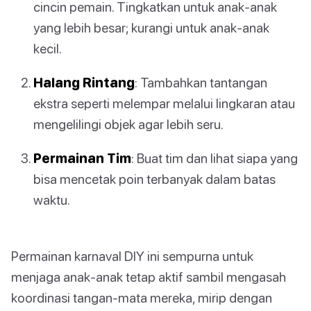
cincin pemain. Tingkatkan untuk anak-anak
yang lebih besar; kurangi untuk anak-anak
kecil.
Halang Rintang
: Tambahkan tantangan
ekstra seperti melempar melalui lingkaran atau
mengelilingi objek agar lebih seru.
Permainan Tim
: Buat tim dan lihat siapa yang
bisa mencetak poin terbanyak dalam batas
waktu.
Permainan karnaval DIY ini sempurna untuk
menjaga anak-anak tetap aktif sambil mengasah
koordinasi tangan-mata mereka, mirip dengan