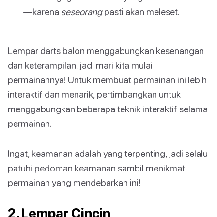
—karena
seseorang
pasti akan meleset.
Lempar darts balon menggabungkan kesenangan
dan keterampilan, jadi mari kita mulai
permainannya! Untuk membuat permainan ini lebih
interaktif dan menarik, pertimbangkan untuk
menggabungkan beberapa teknik interaktif selama
permainan.
Ingat, keamanan adalah yang terpenting, jadi selalu
patuhi pedoman keamanan sambil menikmati
permainan yang mendebarkan ini!
2. Lempar Cincin