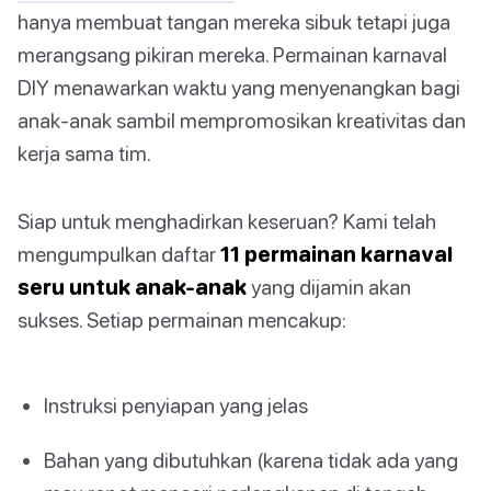
hanya membuat tangan mereka sibuk tetapi juga
merangsang pikiran mereka. Permainan karnaval
DIY menawarkan waktu yang menyenangkan bagi
anak-anak sambil mempromosikan kreativitas dan
kerja sama tim.
Siap untuk menghadirkan keseruan? Kami telah
mengumpulkan daftar
11 permainan karnaval
seru untuk anak-anak
yang dijamin akan
sukses. Setiap permainan mencakup:
Instruksi penyiapan yang jelas
Bahan yang dibutuhkan (karena tidak ada yang