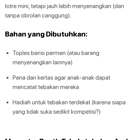
lotre mini, tetapi jauh lebih menyenangkan (dan
tanpa obrolan canggung).
Bahan yang Dibutuhkan:
Toples berisi permen (atau barang
menyenangkan lainnya)
Pena dan kertas agar anak-anak dapat
mencatat tebakan mereka
Hadiah untuk tebakan terdekat (karena siapa
yang tidak suka sedikit kompetisi?)