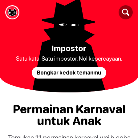
Impostor
Satu kata. Satu impostor. Nol kepercayaan.
Bongkar kedok temanmu
Permainan Karnaval
untuk Anak
Temukan 11 permainan karnaval wajib coba