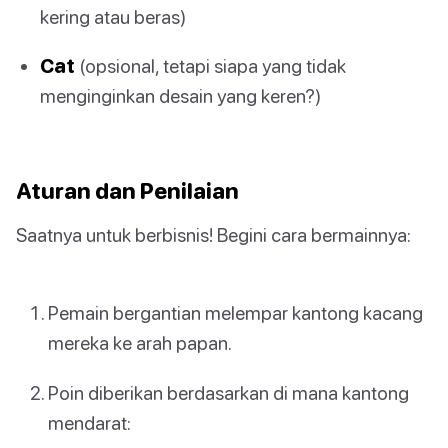
kering atau beras)
Cat
(opsional, tetapi siapa yang tidak
menginginkan desain yang keren?)
Aturan dan Penilaian
Saatnya untuk berbisnis! Begini cara bermainnya:
Pemain bergantian melempar kantong kacang
mereka ke arah papan.
Poin diberikan berdasarkan di mana kantong
mendarat: