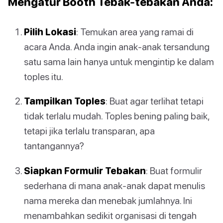
Mengatur Booth Tebak-tebakan Anda:
Pilih Lokasi
: Temukan area yang ramai di
acara Anda. Anda ingin anak-anak tersandung
satu sama lain hanya untuk mengintip ke dalam
toples itu.
Tampilkan Toples
: Buat agar terlihat tetapi
tidak terlalu mudah. Toples bening paling baik,
tetapi jika terlalu transparan, apa
tantangannya?
Siapkan Formulir Tebakan
: Buat formulir
sederhana di mana anak-anak dapat menulis
nama mereka dan menebak jumlahnya. Ini
menambahkan sedikit organisasi di tengah