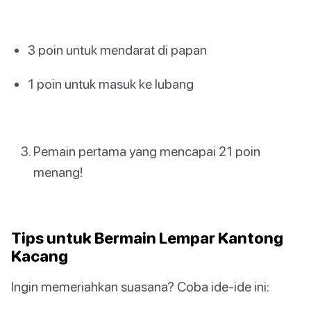
3 poin untuk mendarat di papan
1 poin untuk masuk ke lubang
Pemain pertama yang mencapai 21 poin
menang!
Tips untuk Bermain Lempar Kantong
Kacang
Ingin memeriahkan suasana? Coba ide-ide ini: