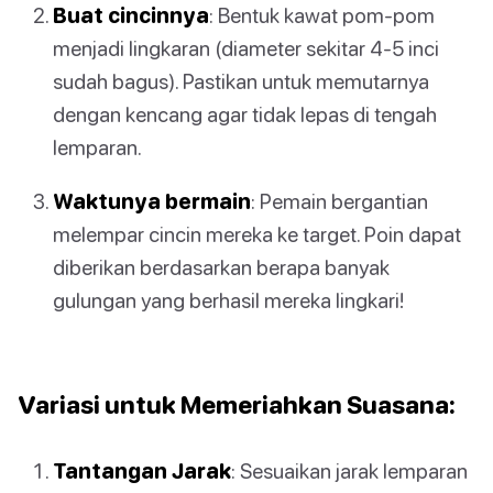
Buat cincinnya
: Bentuk kawat pom-pom
menjadi lingkaran (diameter sekitar 4-5 inci
sudah bagus). Pastikan untuk memutarnya
dengan kencang agar tidak lepas di tengah
lemparan.
Waktunya bermain
: Pemain bergantian
melempar cincin mereka ke target. Poin dapat
diberikan berdasarkan berapa banyak
gulungan yang berhasil mereka lingkari!
Variasi untuk Memeriahkan Suasana:
Tantangan Jarak
: Sesuaikan jarak lemparan