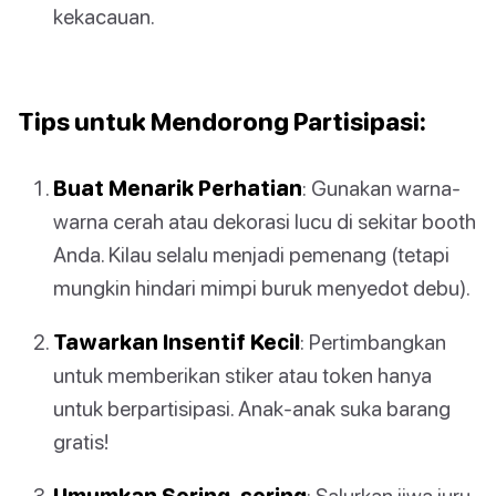
kekacauan.
Tips untuk Mendorong Partisipasi:
Buat Menarik Perhatian
: Gunakan warna-
warna cerah atau dekorasi lucu di sekitar booth
Anda. Kilau selalu menjadi pemenang (tetapi
mungkin hindari mimpi buruk menyedot debu).
Tawarkan Insentif Kecil
: Pertimbangkan
untuk memberikan stiker atau token hanya
untuk berpartisipasi. Anak-anak suka barang
gratis!
Umumkan Sering-sering
: Salurkan jiwa juru