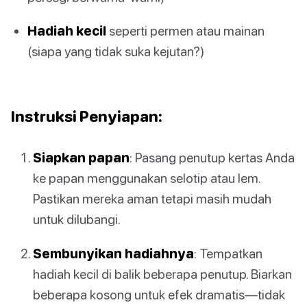
Hadiah kecil
seperti permen atau mainan
(siapa yang tidak suka kejutan?)
Instruksi Penyiapan:
Siapkan papan
: Pasang penutup kertas Anda
ke papan menggunakan selotip atau lem.
Pastikan mereka aman tetapi masih mudah
untuk dilubangi.
Sembunyikan hadiahnya
: Tempatkan
hadiah kecil di balik beberapa penutup. Biarkan
beberapa kosong untuk efek dramatis—tidak