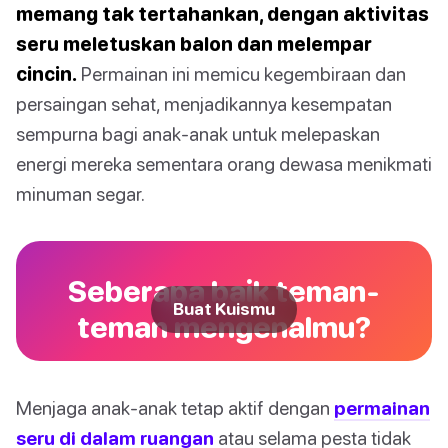
memang tak tertahankan, dengan aktivitas
seru meletuskan balon dan melempar
cincin.
Permainan ini memicu kegembiraan dan
persaingan sehat, menjadikannya kesempatan
sempurna bagi anak-anak untuk melepaskan
energi mereka sementara orang dewasa menikmati
minuman segar.
Seberapa baik teman-
Buat Kuismu
teman mengenalmu?
Menjaga anak-anak tetap aktif dengan
permainan
seru di dalam ruangan
atau selama pesta tidak