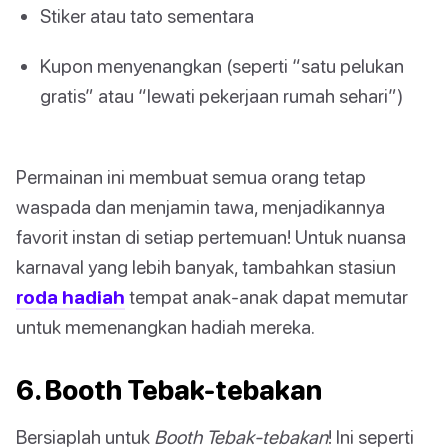
Stiker atau tato sementara
Kupon menyenangkan (seperti “satu pelukan
gratis” atau “lewati pekerjaan rumah sehari”)
Permainan ini membuat semua orang tetap
waspada dan menjamin tawa, menjadikannya
favorit instan di setiap pertemuan! Untuk nuansa
karnaval yang lebih banyak, tambahkan stasiun
roda hadiah
tempat anak-anak dapat memutar
untuk memenangkan hadiah mereka.
6. Booth Tebak-tebakan
Bersiaplah untuk
Booth Tebak-tebakan
! Ini seperti