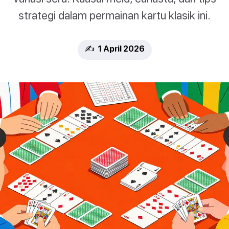
strategi dalam permainan kartu klasik ini.
✍️ 1 April 2026