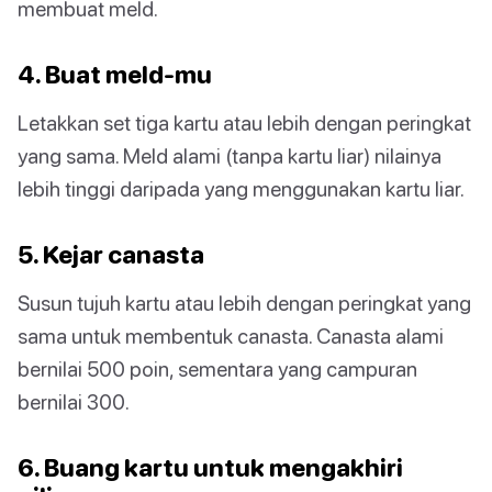
membuat meld.
4. Buat meld-mu
Letakkan set tiga kartu atau lebih dengan peringkat
yang sama. Meld alami (tanpa kartu liar) nilainya
lebih tinggi daripada yang menggunakan kartu liar.
5. Kejar canasta
Susun tujuh kartu atau lebih dengan peringkat yang
sama untuk membentuk canasta. Canasta alami
bernilai 500 poin, sementara yang campuran
bernilai 300.
6. Buang kartu untuk mengakhiri