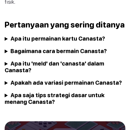
fisik.
Pertanyaan yang sering ditanya
Apa itu permainan kartu Canasta?
Bagaimana cara bermain Canasta?
Apa itu 'meld' dan 'canasta' dalam
Canasta?
Apakah ada variasi permainan Canasta?
Apa saja tips strategi dasar untuk
menang Canasta?