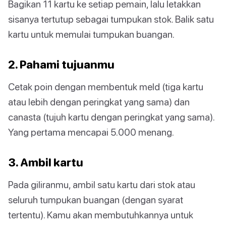
Bagikan 11 kartu ke setiap pemain, lalu letakkan
sisanya tertutup sebagai tumpukan stok. Balik satu
kartu untuk memulai tumpukan buangan.
2. Pahami tujuanmu
Cetak poin dengan membentuk meld (tiga kartu
atau lebih dengan peringkat yang sama) dan
canasta (tujuh kartu dengan peringkat yang sama).
Yang pertama mencapai 5.000 menang.
3. Ambil kartu
Pada giliranmu, ambil satu kartu dari stok atau
seluruh tumpukan buangan (dengan syarat
tertentu). Kamu akan membutuhkannya untuk