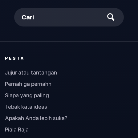
Cari
PESTA
Jujur atau tantangan
Pernah ga pernahh
Siapa yang paling
Tebak kata ideas
Apakah Anda lebih suka?
Piala Raja