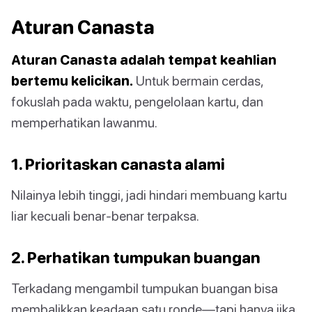
Aturan Canasta
Aturan Canasta adalah tempat keahlian
bertemu kelicikan.
Untuk bermain cerdas,
fokuslah pada waktu, pengelolaan kartu, dan
memperhatikan lawanmu.
1. Prioritaskan canasta alami
Nilainya lebih tinggi, jadi hindari membuang kartu
liar kecuali benar-benar terpaksa.
2. Perhatikan tumpukan buangan
Terkadang mengambil tumpukan buangan bisa
membalikkan keadaan satu ronde—tapi hanya jika