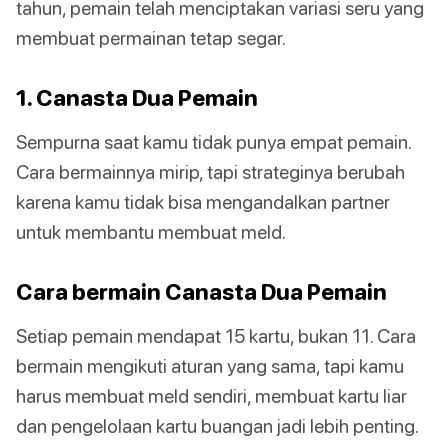
tahun, pemain telah menciptakan variasi seru yang
membuat permainan tetap segar.
1. Canasta Dua Pemain
Sempurna saat kamu tidak punya empat pemain.
Cara bermainnya mirip, tapi strateginya berubah
karena kamu tidak bisa mengandalkan partner
untuk membantu membuat meld.
Cara bermain Canasta Dua Pemain
Setiap pemain mendapat 15 kartu, bukan 11. Cara
bermain mengikuti aturan yang sama, tapi kamu
harus membuat meld sendiri, membuat kartu liar
dan pengelolaan kartu buangan jadi lebih penting.