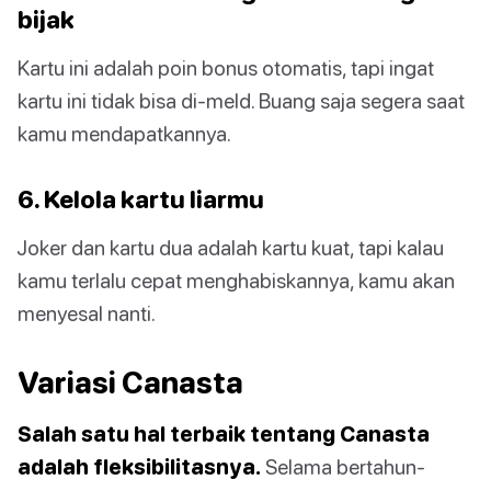
bijak
Kartu ini adalah poin bonus otomatis, tapi ingat
kartu ini tidak bisa di-meld. Buang saja segera saat
kamu mendapatkannya.
6. Kelola kartu liarmu
Joker dan kartu dua adalah kartu kuat, tapi kalau
kamu terlalu cepat menghabiskannya, kamu akan
menyesal nanti.
Variasi Canasta
Salah satu hal terbaik tentang Canasta
adalah fleksibilitasnya.
Selama bertahun-