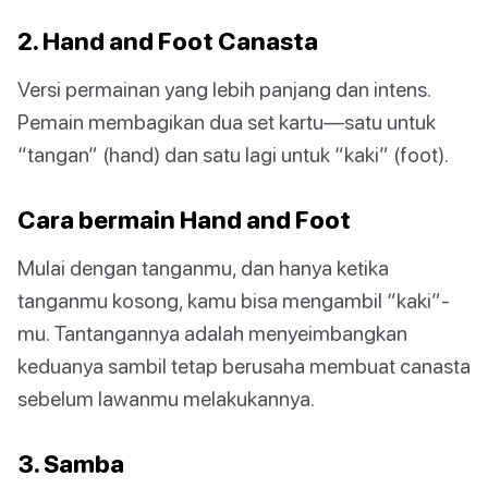
2. Hand and Foot Canasta
Versi permainan yang lebih panjang dan intens.
Pemain membagikan dua set kartu—satu untuk
“tangan” (hand) dan satu lagi untuk “kaki” (foot).
Cara bermain Hand and Foot
Mulai dengan tanganmu, dan hanya ketika
tanganmu kosong, kamu bisa mengambil “kaki”-
mu. Tantangannya adalah menyeimbangkan
keduanya sambil tetap berusaha membuat canasta
sebelum lawanmu melakukannya.
3. Samba