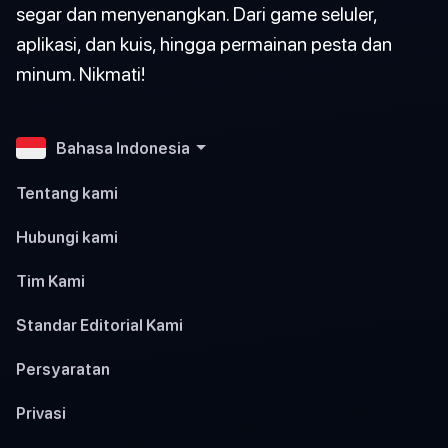
segar dan menyenangkan. Dari game seluler,
aplikasi, dan kuis, hingga permainan pesta dan
minum. Nikmati!
Bahasa Indonesia
Tentang kami
Hubungi kami
Tim Kami
Standar Editorial Kami
Persyaratan
Privasi