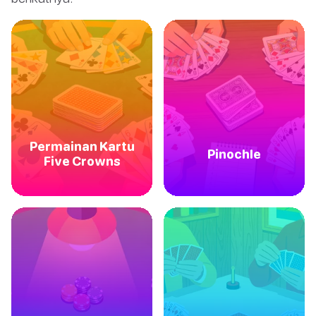
Permainan Kartu
Pinochle
Five Crowns