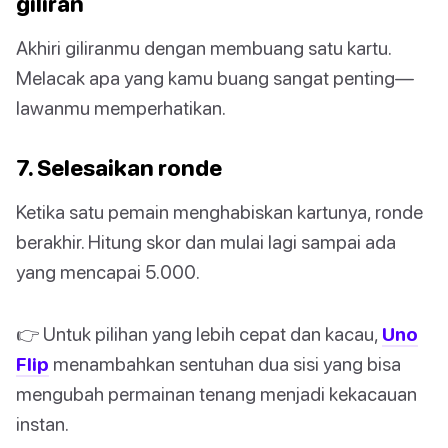
giliran
Akhiri giliranmu dengan membuang satu kartu.
Melacak apa yang kamu buang sangat penting—
lawanmu memperhatikan.
7. Selesaikan ronde
Ketika satu pemain menghabiskan kartunya, ronde
berakhir. Hitung skor dan mulai lagi sampai ada
yang mencapai 5.000.
👉 Untuk pilihan yang lebih cepat dan kacau,
Uno
Flip
menambahkan sentuhan dua sisi yang bisa
mengubah permainan tenang menjadi kekacauan
instan.