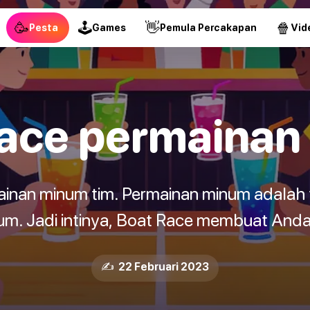
🥳
🕹
👋
🍿
Pesta
Games
Pemula Percakapan
Vid
Race permainan
inan minum tim. Permainan minum adalah
um. Jadi intinya, Boat Race membuat And
✍️ 22 Februari 2023