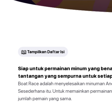
📖
Tampilkan Daftar Isi
Siap untuk permainan minum yang bena
tantangan yang sempurna untuk setia
Boat Race adalah menyelesaikan minuman An
Sesederhana itu. Untuk memainkan permaina
jumlah pemain yang sama.