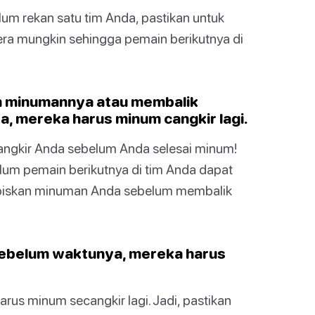
m rekan satu tim Anda, pastikan untuk
ra mungkin sehingga pemain berikutnya di
n minumannya atau membalik
 mereka harus minum cangkir lagi.
gkir Anda sebelum Anda selesai minum!
elum pemain berikutnya di tim Anda dapat
habiskan minuman Anda sebelum membalik
sebelum waktunya, mereka harus
rus minum secangkir lagi. Jadi, pastikan