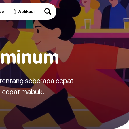
📱
eo
Aplikasi
 minum
 tentang seberapa cepat
a cepat mabuk.