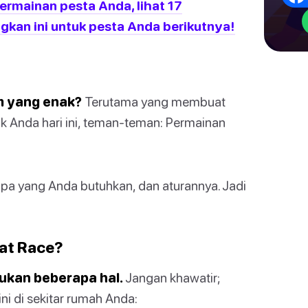
ermainan pesta Anda, lihat 17
an ini untuk pesta Anda berikutnya!
m yang enak?
Terutama yang membuat
uk Anda hari ini, teman-teman: Permainan
pa yang Anda butuhkan, dan aturannya. Jadi
at Race?
ukan beberapa hal.
Jangan khawatir;
i di sekitar rumah Anda: