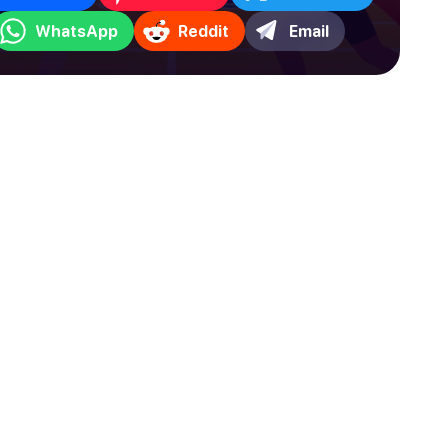
WhatsApp
Reddit
Email