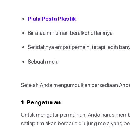
Piala Pesta Plastik
Bir atau minuman beralkohol lainnya
Setidaknya empat pemain, tetapi lebih banya
Sebuah meja
Setelah Anda mengumpulkan persediaan Anda,
1. Pengaturan
Untuk mengatur permainan, Anda harus memba
setiap tim akan berbaris di ujung meja yang b