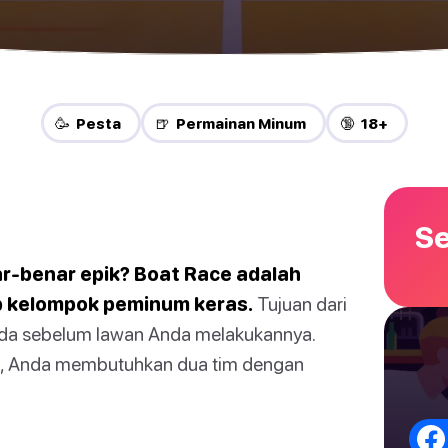
🥳 Pesta
🍺 Permainan Minum
🔞 18+
Se
r-benar epik? Boat Race adalah
p kelompok peminum keras.
Tujuan dari
da sebelum lawan Anda melakukannya.
n, Anda membutuhkan dua tim dengan