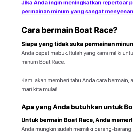
Jika Anda ingin meningkatkan repertoar p
permainan minum yang sangat menyenangk
Cara bermain Boat Race?
Siapa yang tidak suka permainan minu
Anda cepat mabuk. Itulah yang kami miliki unt
minum Boat Race.
Kami akan memberi tahu Anda cara bermain, a
mari kita mulai!
Apa yang Anda butuhkan untuk Bo
Untuk bermain Boat Race, Anda memerl
Anda mungkin sudah memiliki barang-barang in