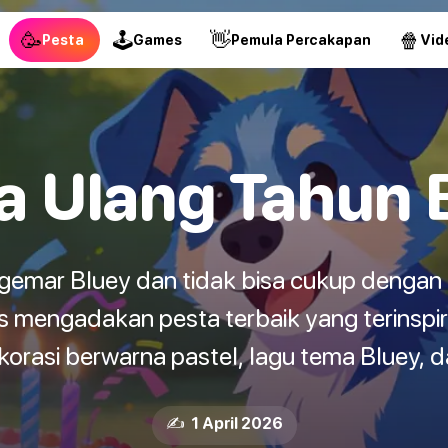
🥳
🕹
👋
🍿
Pesta
Games
Pemula Percakapan
Vid
a Ulang Tahun 
ggemar Bluey dan tidak bisa cukup dengan 
s mengadakan pesta terbaik yang terinspir
rasi berwarna pastel, lagu tema Bluey, da
✍️ 1 April 2026