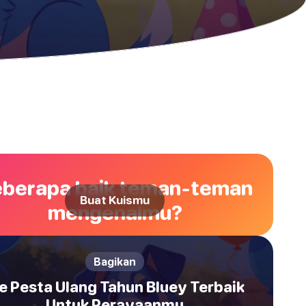
berapa baik teman-teman
Buat Kuismu
mengenalmu?
Bagikan
e Pesta Ulang Tahun Bluey Terbaik
Untuk Perayaanmu