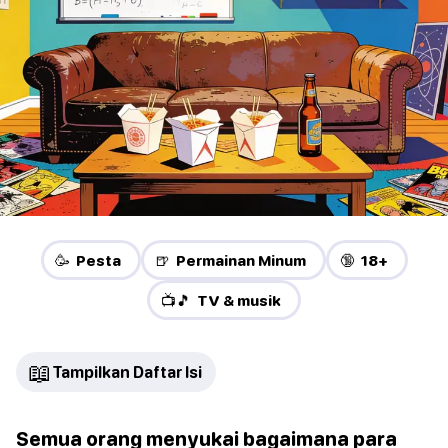
🥳 Pesta
🍺 Permainan Minum
🔞 18+
📺🎵 TV & musik
📖
Tampilkan Daftar Isi
Semua orang menyukai bagaimana para