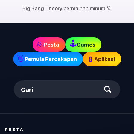
Big Bang Theory permainan minum 🪐
🕹
🥳
Pesta
Games
👋
📱
Pemula Percakapan
Aplikasi
Cari
PESTA