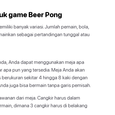
tuk game Beer Pong
miliki banyak variasi. Jumlah pemain, bola,
imainkan sebagai pertandingan tunggal atau
nda, Anda dapat menggunakan meja apa
ar apa pun yang tersedia. Meja Anda akan
berukuran sekitar 4 hingga 8 kaki dengan
 Anda juga bisa bermain tanpa garis pemisah.
lawanan dari meja. Cangkir harus dalam
main, dimana 3 cangkir harus di belakang