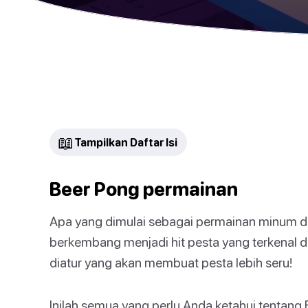
📖
Tampilkan Daftar Isi
Beer Pong permainan
Apa yang dimulai sebagai permainan minum di 
berkembang menjadi hit pesta yang terkenal 
diatur yang akan membuat pesta lebih seru!
Inilah semua yang perlu Anda ketahui tentang 