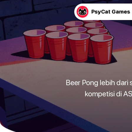
PsyCat Games
Beer Pong lebih dar
kompetisi di AS