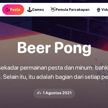
🥳
🕹
👋
🍿
Pesta
Games
Pemula Percakapan
Vid
Beer Pong
i sekadar permainan pesta dan minum: bah
. Selain itu, itu adalah bagian dari setiap p
✍️ 1 Agustus 2021