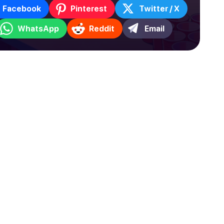
Facebook
Pinterest
Twitter / X
WhatsApp
Reddit
Email