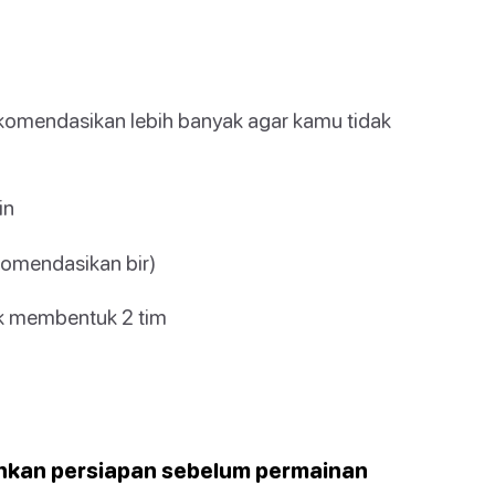
komendasikan lebih banyak agar kamu tidak
in
komendasikan bir)
uk membentuk 2 tim
kan persiapan sebelum permainan