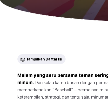
📖
Tampilkan Daftar Isi
Malam yang seru bersama teman serin
minum.
Dan kalau kamu bosan dengan permaina
memperkenalkan “Baseball” – permainan min
keterampilan, strategi, dan tentu saja, minuma