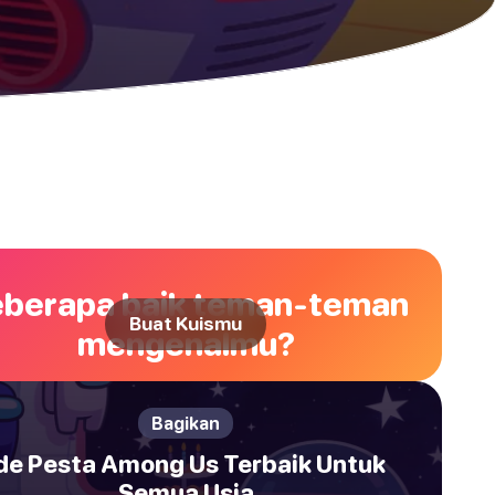
berapa baik teman-teman
Buat Kuismu
mengenalmu?
Bagikan
de Pesta Among Us Terbaik Untuk
Semua Usia