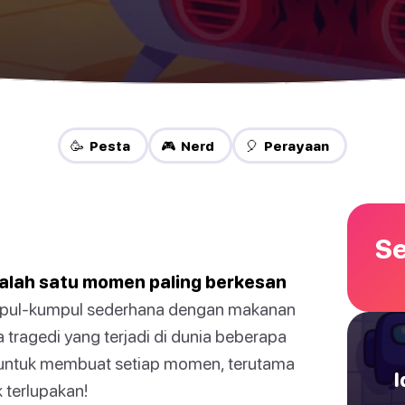
🥳 Pesta
🎮 Nerd
🎈 Perayaan
Se
salah satu momen paling berkesan
mpul-kumpul sederhana dengan makanan
tragedi yang terjadi di dunia beberapa
ras untuk membuat setiap momen, terutama
I
k terlupakan!