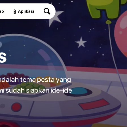
📱
eo
Aplikasi
s
 adalah tema pesta yang
i sudah siapkan ide-ide