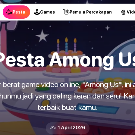
🥳
🕹
👋
🍿
Pesta
Games
Pemula Percakapan
Vid
Pesta Among U
erat game video online, *Among Us*, ini
unmu jadi yang paling keren dan seru! Kam
terbaik buat kamu.
✍️ 1 April 2026